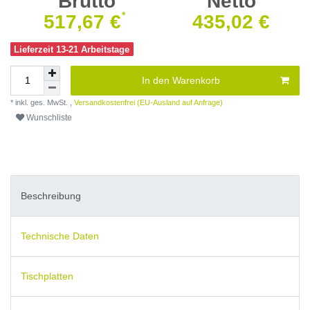
Brutto
Netto
*
517,67 €
435,02 €
Lieferzeit 13-21 Arbeitstage
In den Warenkorb
* inkl. ges. MwSt. ,
Versandkostenfrei (EU-Ausland auf Anfrage)
Wunschliste
Beschreibung
Technische Daten
Tischplatten