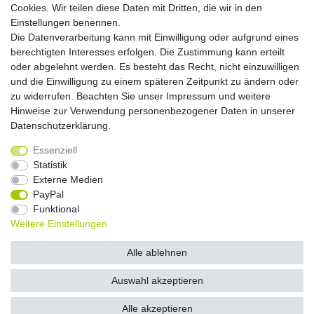
Cookies. Wir teilen diese Daten mit Dritten, die wir in den
Brutto
Netto
Einstellungen benennen.
*
ab 517,67 €
435,02 €
Die Datenverarbeitung kann mit Einwilligung oder aufgrund eines
berechtigten Interesses erfolgen. Die Zustimmung kann erteilt
oder abgelehnt werden. Es besteht das Recht, nicht einzuwilligen
Artikel anzeigen
und die Einwilligung zu einem späteren Zeitpunkt zu ändern oder
*
inkl. ges. MwSt.
,
Versandkostenfrei (EU-Ausland
zu widerrufen. Beachten Sie unser
Impressum
und weitere
auf Anfrage)
Hinweise zur Verwendung personenbezogener Daten in unserer
Daten­schutz­erklärung
.
Essenziell
Widerrufs­recht
Widerrufs­formular
Impressum
Statistik
Externe Medien
PayPal
Daten­schutz­erklärung
AGB
Kontakt
Funktional
Weitere Einstellungen
© Copyright 2026 by NETWAVES GmbH | Alle Rechte vorbehalten.
Alle ablehnen
Auswahl akzeptieren
Alle akzeptieren