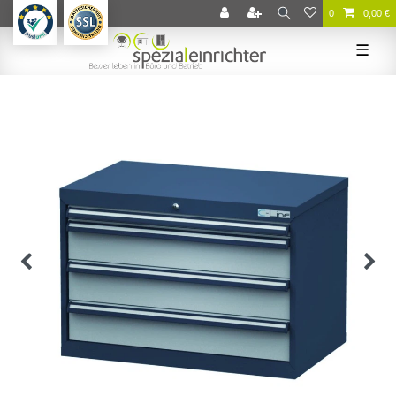
0
0,00 €
☰