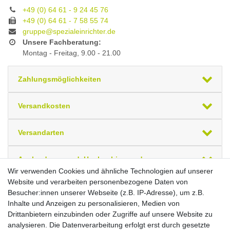
+49 (0) 64 61 - 9 24 45 76
+49 (0) 64 61 - 7 58 55 74
gruppe@spezialeinrichter.de
Unsere Fachberatung:
Montag - Freitag, 9.00 - 21.00
Zahlungsmöglichkeiten
Versandkosten
Versandarten
Auslandsversand, Hochgebirgs- oder
Insellieferung
Wir verwenden Cookies und ähnliche Technologien auf unserer
Website und verarbeiten personenbezogene Daten von
Besucher:innen unserer Webseite (z.B. IP-Adresse), um z.B.
Ihre zuletzt angesehenen Artikel
Inhalte und Anzeigen zu personalisieren, Medien von
Drittanbietern einzubinden oder Zugriffe auf unsere Website zu
Schubladenschrank Höhe 620 mm, 4
analysieren. Die Datenverarbeitung erfolgt erst durch gesetzte
Schubladen, CL9H061030