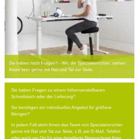
Sie haben noch Fragen? - Wir, die Spezialeinrichter, stehen
Ihnen sehr gerne mit Rat und Tat zur Seite.
Sie haben Fragen zu einem höhenverstellbaren
Schreibtisch oder der Lieferung?
Sie benötigen ein individuelles Angebot für größere
Mengen?
In jedem Fall steht Ihnen das Team von Spezialeinrichter
gerne mit Rat und Tat zur Seite, z.B. per E-Mail, Telefon
oder auch vor Ort für eine detaillierte Besprechung Ihrer