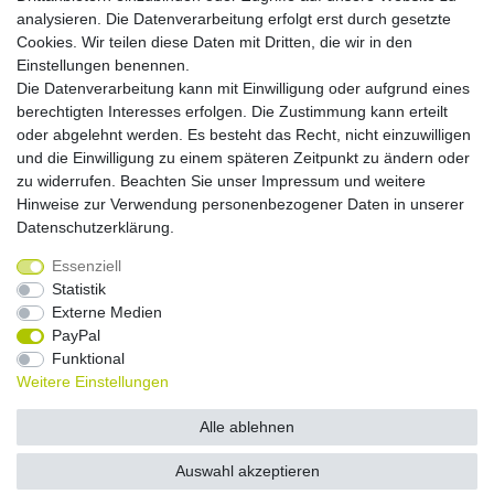
analysieren. Die Datenverarbeitung erfolgt erst durch gesetzte
Cookies. Wir teilen diese Daten mit Dritten, die wir in den
Versandkosten
Einstellungen benennen.
Die Datenverarbeitung kann mit Einwilligung oder aufgrund eines
Versandarten
berechtigten Interesses erfolgen. Die Zustimmung kann erteilt
oder abgelehnt werden. Es besteht das Recht, nicht einzuwilligen
und die Einwilligung zu einem späteren Zeitpunkt zu ändern oder
Auslandsversand, Hochgebirgs- oder
Insellieferung
zu widerrufen. Beachten Sie unser
Impressum
und weitere
Hinweise zur Verwendung personenbezogener Daten in unserer
Daten­schutz­erklärung
.
Essenziell
Widerrufs­recht
Widerrufs­formular
Impressum
Statistik
Externe Medien
PayPal
Daten­schutz­erklärung
AGB
Kontakt
Funktional
Weitere Einstellungen
© Copyright 2026 by NETWAVES GmbH | Alle Rechte vorbehalten.
Alle ablehnen
Auswahl akzeptieren