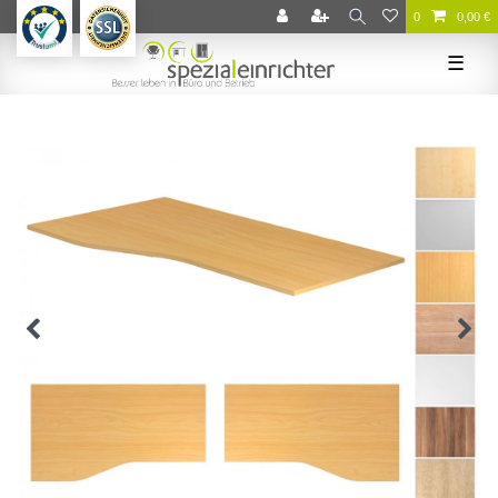
0
0,00 €
☰