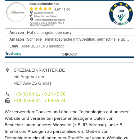
SPEZIALEINRICHTER.DE
ein Angebot der
NETWAVES GmbH
+49 (0) 64 61 - 9 24 45 76
+49 (0) 64 61 - 7 58 55 74
gruppe@spezialeinrichter.de
Wir verwenden Cookies und ähnliche Technologien auf unserer
Unsere Fachberatung:
Website und verarbeiten personenbezogene Daten von
Montag - Freitag, 9.00 - 21.00
Besucher:innen unserer Webseite (z.B. IP-Adresse), um z.B.
Inhalte und Anzeigen zu personalisieren, Medien von
Zahlungsmöglichkeiten
Drittanbietern einzubinden oder Zugriffe auf unsere Website zu