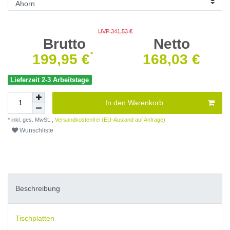
UVP 341,53 €
Brutto
Netto
*
199,95 €
168,03 €
Lieferzeit 2-3 Arbeitstage
In den Warenkorb
* inkl. ges. MwSt. ,
Versandkostenfrei (EU-Ausland auf Anfrage)
Wunschliste
Beschreibung
Tischplatten