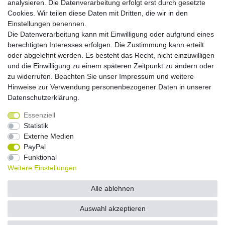
analysieren. Die Datenverarbeitung erfolgt erst durch gesetzte
Cookies. Wir teilen diese Daten mit Dritten, die wir in den
Versandkosten
Einstellungen benennen.
Die Datenverarbeitung kann mit Einwilligung oder aufgrund eines
Versandarten
berechtigten Interesses erfolgen. Die Zustimmung kann erteilt
oder abgelehnt werden. Es besteht das Recht, nicht einzuwilligen
und die Einwilligung zu einem späteren Zeitpunkt zu ändern oder
Auslandsversand, Hochgebirgs- oder
Insellieferung
zu widerrufen. Beachten Sie unser
Impressum
und weitere
Hinweise zur Verwendung personenbezogener Daten in unserer
Daten­schutz­erklärung
.
Essenziell
Widerrufs­recht
Widerrufs­formular
Impressum
Statistik
Externe Medien
PayPal
Daten­schutz­erklärung
AGB
Kontakt
Funktional
Weitere Einstellungen
© Copyright 2026 by NETWAVES GmbH | Alle Rechte vorbehalten.
Alle ablehnen
Auswahl akzeptieren