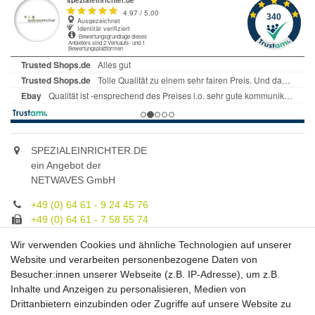
SPEZIALEINRICHTER.DE
ein Angebot der
NETWAVES GmbH
+49 (0) 64 61 - 9 24 45 76
+49 (0) 64 61 - 7 58 55 74
gruppe@spezialeinrichter.de
Wir verwenden Cookies und ähnliche Technologien auf unserer
Unsere Fachberatung:
Website und verarbeiten personenbezogene Daten von
Montag - Freitag, 9.00 - 21.00
Besucher:innen unserer Webseite (z.B. IP-Adresse), um z.B.
Inhalte und Anzeigen zu personalisieren, Medien von
Zahlungsmöglichkeiten
Drittanbietern einzubinden oder Zugriffe auf unsere Website zu