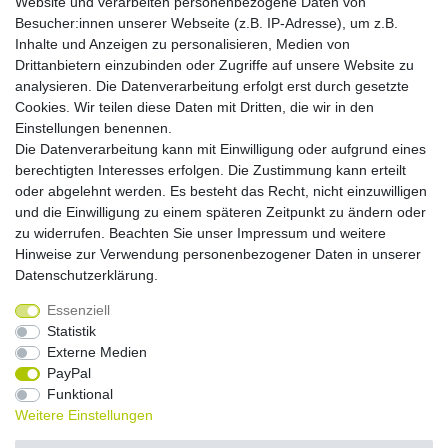
Website und verarbeiten personenbezogene Daten von
Montag - Freitag, 9.00 - 21.00
Besucher:innen unserer Webseite (z.B. IP-Adresse), um z.B.
Inhalte und Anzeigen zu personalisieren, Medien von
Zahlungsmöglichkeiten
Drittanbietern einzubinden oder Zugriffe auf unsere Website zu
analysieren. Die Datenverarbeitung erfolgt erst durch gesetzte
Cookies. Wir teilen diese Daten mit Dritten, die wir in den
Versandkosten
Einstellungen benennen.
Die Datenverarbeitung kann mit Einwilligung oder aufgrund eines
Versandarten
berechtigten Interesses erfolgen. Die Zustimmung kann erteilt
oder abgelehnt werden. Es besteht das Recht, nicht einzuwilligen
und die Einwilligung zu einem späteren Zeitpunkt zu ändern oder
Auslandsversand, Hochgebirgs- oder
Insellieferung
zu widerrufen. Beachten Sie unser
Impressum
und weitere
Hinweise zur Verwendung personenbezogener Daten in unserer
Daten­schutz­erklärung
.
Essenziell
Widerrufs­recht
Widerrufs­formular
Impressum
Statistik
Externe Medien
PayPal
Daten­schutz­erklärung
AGB
Kontakt
Funktional
Weitere Einstellungen
© Copyright 2026 by NETWAVES GmbH | Alle Rechte vorbehalten.