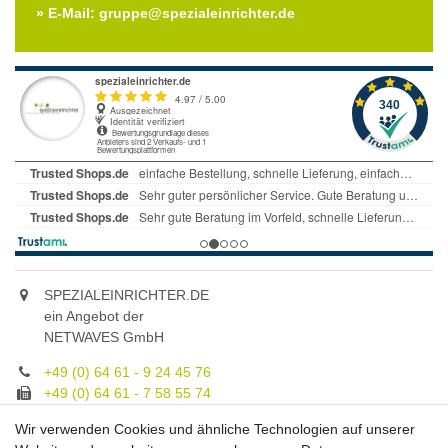
» E-Mail: gruppe@spezialeinrichter.de
SPEZIALEINRICHTER.DE
ein Angebot der
NETWAVES GmbH
+49 (0) 64 61 - 9 24 45 76
+49 (0) 64 61 - 7 58 55 74
gruppe@spezialeinrichter.de
Wir verwenden Cookies und ähnliche Technologien auf unserer
Unsere Fachberatung: