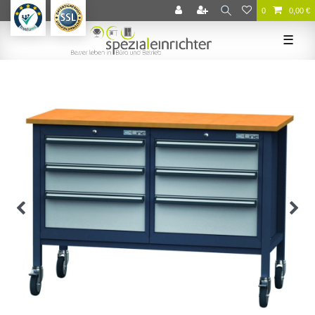
0
0,00 €
☰