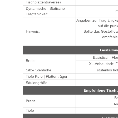
Tischplattentraverse)
Dynamische | Statische
m
Tragfähigkeit
Angaben zur Tragfähigkei
auf die punk
Hinweis:
Sollte das Gestell d
empfehlen
Gestellm
Basistisch: Fl
Breite
XL-Anbautisch: F
Sitz-/ Stehhöhe
stufenlos h
Tiefe Kufe | Plattenträger
Säulengröße
Empfohlene Tisch
Ba
Breite
An
Tiefe
Sicherhe