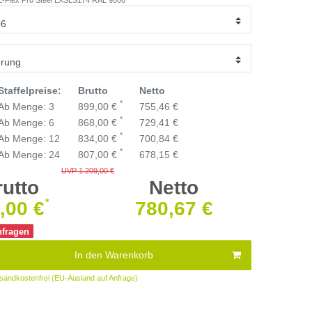
Staffelpreise:
Brutto
Netto
*
Ab Menge: 3
899,00 €
755,46 €
*
Ab Menge: 6
868,00 €
729,41 €
*
Ab Menge: 12
834,00 €
700,84 €
*
Ab Menge: 24
807,00 €
678,15 €
UVP 1.209,00 €
rutto
Netto
*
,00 €
780,67 €
anfragen
In den Warenkorb
sandkostenfrei (EU-Ausland auf Anfrage)