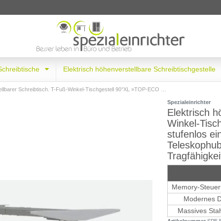
 Schreibtische
Elektrisch höhenverstellbare Schreibtischgestelle
Winkel-Tischgestell 90°XL »TOP-ECO Neo V4.2« stufenlos einstellbar mit 2-stufigen Teleskophubsäulen und 3 Motoren. Dynamische Tragfähigkeit bis 150 kg.
Spezialeinrichter
Elektrisch h
Winkel-Tisc
stufenlos ei
Teleskophub
Tragfähigkei
Memory-Steueru
Modernes D
Massives Stahl
Artikelnummer
SPE E