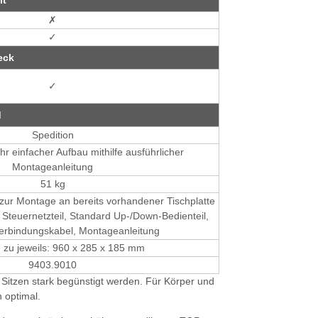
✗
✓
eck
✓
d
Spedition
ehr einfacher Aufbau mithilfe ausführlicher
Montageanleitung
51 kg
, zur Montage an bereits vorhandener Tischplatte
n, Steuernetzteil, Standard Up-/Down-Bedienteil,
erbindungskabel, Montageanleitung
 zu jeweils: 960 x 285 x 185 mm
9403.9010
 Sitzen stark begünstigt werden. Für Körper und
 optimal.