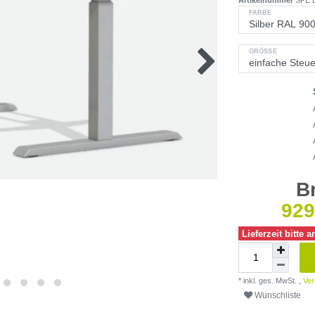
FARBE
GRÖSSE
B
929
Lieferzeit bitte 
* inkl. ges. MwSt. ,
Ver
Wunschliste