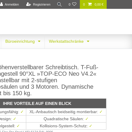
Anmelden
Registrieren
0
0
0,00 €
Büroeinrichtung
Werkstattschränke
öhenverstellbarer Schreibtisch. T-Fuß-
hgestell 90°XL »TOP-ECO Neo V4.2«
nstellbar mit 2-stufigen
säulen und 3 Motoren. Dynamische
t bis 150 kg.
IHRE VORTEILE AUF EINEN BLICK
ngs­fähig:
✓
XL-Anbau­tisch beid­seitig montier­bar:
✓
esign:
✓
Quadra­tische Säulen:
✓
­gestell:
✓
Kollisions-System-Schutz:
✓
-Flex Pro Steel LXSLS174 RAL 9006