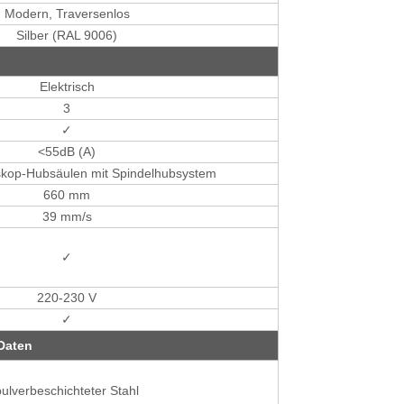
Modern, Traversenlos
Silber (RAL 9006)
Elektrisch
3
✓
<55dB (A)
eskop-Hubsäulen mit Spindelhubsystem
660 mm
39 mm/s
✓
220-230 V
✓
Daten
pulverbeschichteter Stahl