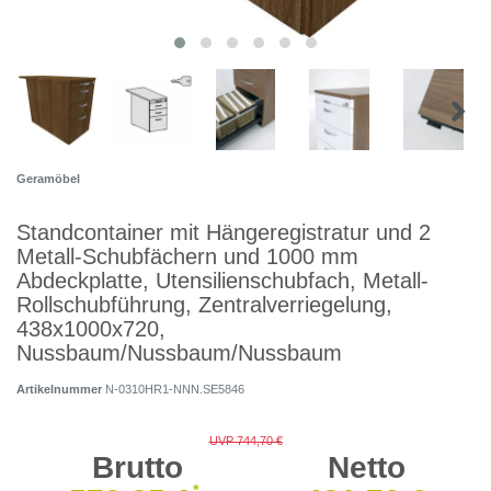
Geramöbel
Standcontainer mit Hängeregistratur und 2
Metall-Schubfächern und 1000 mm
Abdeckplatte, Utensilienschubfach, Metall-
Rollschubführung, Zentralverriegelung,
438x1000x720,
Nussbaum/Nussbaum/Nussbaum
Artikelnummer
N-0310HR1-NNN.SE5846
UVP 744,70 €
Brutto
Netto
*