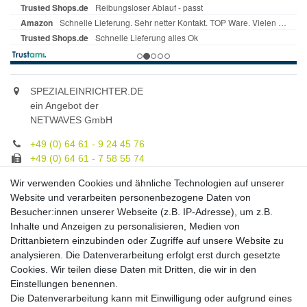
SPEZIALEINRICHTER.DE
ein Angebot der
NETWAVES GmbH
+49 (0) 64 61 - 9 24 45 76
+49 (0) 64 61 - 7 58 55 74
gruppe@spezialeinrichter.de
Wir verwenden Cookies und ähnliche Technologien auf unserer
Unsere Fachberatung:
Website und verarbeiten personenbezogene Daten von
Montag - Freitag, 9.00 - 21.00
Besucher:innen unserer Webseite (z.B. IP-Adresse), um z.B.
Inhalte und Anzeigen zu personalisieren, Medien von
Zahlungsmöglichkeiten
Drittanbietern einzubinden oder Zugriffe auf unsere Website zu
analysieren. Die Datenverarbeitung erfolgt erst durch gesetzte
Cookies. Wir teilen diese Daten mit Dritten, die wir in den
Versandkosten
Einstellungen benennen.
Die Datenverarbeitung kann mit Einwilligung oder aufgrund eines