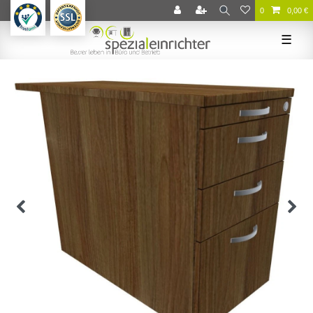
0
0,00 €
☰