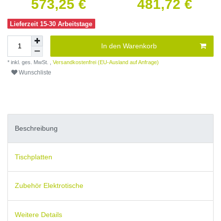
573,25 €
481,72 €
Lieferzeit 15-30 Arbeitstage
In den Warenkorb
* inkl. ges. MwSt. ,
Versandkostenfrei (EU-Ausland auf Anfrage)
Wunschliste
Beschreibung
Tischplatten
Zubehör Elektrotische
Weitere Details