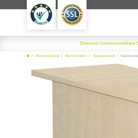
Elektrisch höhenverstellbare
Büroeinrichtung
Büroschränke
Standcontainer
Standcontainer mit Hänge