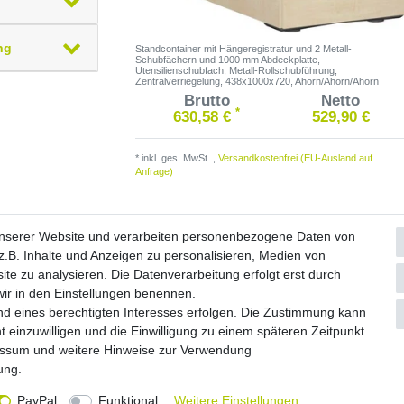
ng
Standcontainer mit Hängeregistratur und 2 Metall-
Schubfächern und 1000 mm Abdeckplatte,
Utensilienschubfach, Metall-Rollschubführung,
Zentralverriegelung, 438x1000x720, Ahorn/Ahorn/Ahorn
Brutto
Netto
*
630,58 €
529,90 €
*
inkl. ges. MwSt.
,
Versandkostenfrei (EU-Ausland auf
Anfrage)
unserer Website und verarbeiten personenbezogene Daten von
.B. Inhalte und Anzeigen zu personalisieren, Medien von
ite zu analysieren. Die Datenverarbeitung erfolgt erst durch
Widerrufs­formular
Impressum
Daten­schutz­erklärung
A
 wir in den Einstellungen benennen.
nd eines berechtigten Interesses erfolgen. Die Zustimmung kann
© Copyright 2026 by NETWAVES GmbH | Alle Rechte vorbehalten.
t einzuwilligen und die Einwilligung zu einem späteren Zeitpunkt
essum
und weitere Hinweise zur Verwendung
rung
.
PayPal
Funktional
Weitere Einstellungen