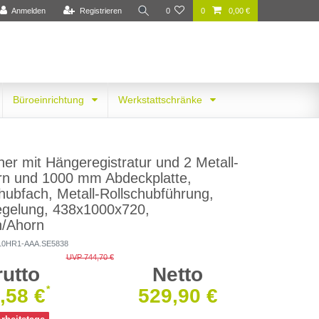
Anmelden
Registrieren
0
0
0,00 €
Büroeinrichtung
Werkstattschränke
er mit Hängeregistratur und 2 Metall-
rn und 1000 mm Abdeckplatte,
chubfach, Metall-Rollschubführung,
iegelung, 438x1000x720,
n/Ahorn
10HR1-AAA.SE5838
UVP 744,70 €
rutto
Netto
*
,58 €
529,90 €