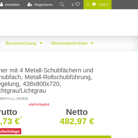
Anmelden
Registrieren
0
0
0,00 €
Büroeinrichtung
Werkstattschränke
ner mit 4 Metall-Schubfächern und
chubfach, Metall-Rollschubführung,
iegelung, 438x800x720,
chtgrau/Lichtgrau
08SF4-LLL.SE5835
UVP 679,80 €
rutto
Netto
*
,73 €
482,97 €
Arbeitstage