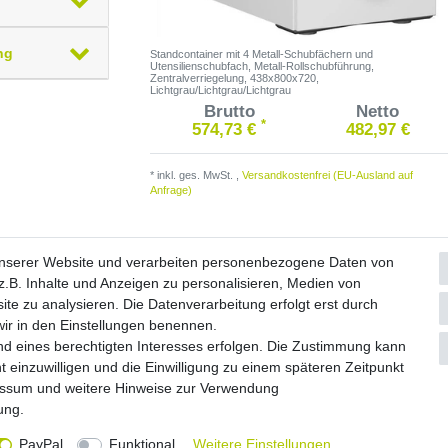
ng
Standcontainer mit 4 Metall-Schubfächern und
Utensilienschubfach, Metall-Rollschubführung,
Zentralverriegelung, 438x800x720,
Lichtgrau/Lichtgrau/Lichtgrau
Brutto
Netto
*
574,73 €
482,97 €
*
inkl. ges. MwSt.
,
Versandkostenfrei (EU-Ausland auf
Anfrage)
unserer Website und verarbeiten personenbezogene Daten von
.B. Inhalte und Anzeigen zu personalisieren, Medien von
ite zu analysieren. Die Datenverarbeitung erfolgt erst durch
Widerrufs­formular
Impressum
Daten­schutz­erklärung
A
 wir in den Einstellungen benennen.
nd eines berechtigten Interesses erfolgen. Die Zustimmung kann
© Copyright 2026 by NETWAVES GmbH | Alle Rechte vorbehalten.
t einzuwilligen und die Einwilligung zu einem späteren Zeitpunkt
essum
und weitere Hinweise zur Verwendung
rung
.
PayPal
Funktional
Weitere Einstellungen