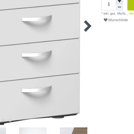
* inkl. ges. MwSt. ,
Ver
Wunschliste