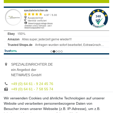
SPEZIALEINRICHTER.DE
ein Angebot der
NETWAVES GmbH
+49 (0) 64 61 - 9 24 45 76
+49 (0) 64 61 - 7 58 55 74
gruppe@spezialeinrichter.de
Wir verwenden Cookies und ähnliche Technologien auf unserer
Unsere Fachberatung:
Website und verarbeiten personenbezogene Daten von
Montag - Freitag, 9.00 - 21.00
Besucher:innen unserer Webseite (z.B. IP-Adresse), um z.B.