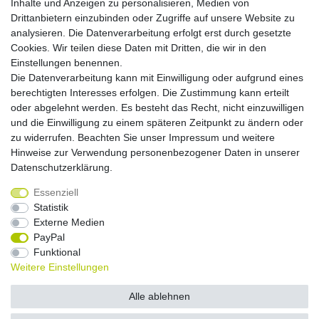
Inhalte und Anzeigen zu personalisieren, Medien von
Zahlungsmöglichkeiten
Drittanbietern einzubinden oder Zugriffe auf unsere Website zu
analysieren. Die Datenverarbeitung erfolgt erst durch gesetzte
Cookies. Wir teilen diese Daten mit Dritten, die wir in den
Versandkosten
Einstellungen benennen.
Die Datenverarbeitung kann mit Einwilligung oder aufgrund eines
Versandarten
berechtigten Interesses erfolgen. Die Zustimmung kann erteilt
oder abgelehnt werden. Es besteht das Recht, nicht einzuwilligen
und die Einwilligung zu einem späteren Zeitpunkt zu ändern oder
Auslandsversand, Hochgebirgs- oder
Insellieferung
zu widerrufen. Beachten Sie unser
Impressum
und weitere
Hinweise zur Verwendung personenbezogener Daten in unserer
Daten­schutz­erklärung
.
Essenziell
Widerrufs­recht
Widerrufs­formular
Impressum
Statistik
Externe Medien
PayPal
Daten­schutz­erklärung
AGB
Kontakt
Funktional
Weitere Einstellungen
© Copyright 2026 by NETWAVES GmbH | Alle Rechte vorbehalten.
Alle ablehnen