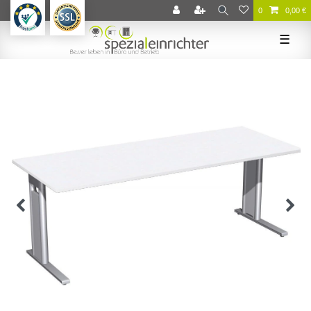
0
0,00 €
☰