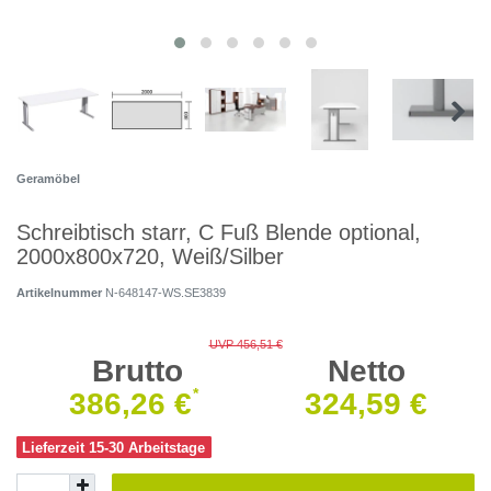
Geramöbel
Schreibtisch starr, C Fuß Blende optional,
2000x800x720, Weiß/Silber
Artikelnummer
N-648147-WS.SE3839
UVP 456,51 €
Brutto
Netto
*
386,26 €
324,59 €
Lieferzeit 15-30 Arbeitstage