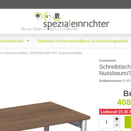
 Schreibtische
Elektrisch höhenverstellbare Schreibtischgestelle
sch höhenverstellbar, 2000x800x680-820, Nussbaum/Silber
Geramöbel
Schreibtisc
Nussbaum/S
Artikelnummer
N-65
B
408
Lieferzeit 15-30 