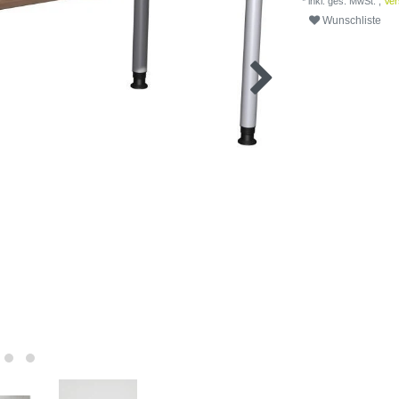
* inkl. ges. MwSt. ,
Ver
Wunschliste