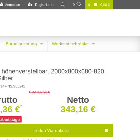
Anmelden
Registrieren
0
0
0,00 €
Büroeinrichtung
Werkstattschränke
h höhenverstellbar, 2000x800x680-820,
ilber
7147-NS.SE3241
UVP 482,90 €
rutto
Netto
*
,36 €
343,16 €
Arbeitstage
In den Warenkorb