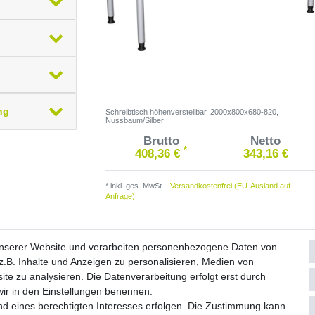
ng
Schreibtisch höhenverstellbar, 2000x800x680-820,
Nussbaum/Silber
Brutto
Netto
*
408,36 €
343,16 €
*
inkl. ges. MwSt.
,
Versandkostenfrei (EU-Ausland auf
Anfrage)
unserer Website und verarbeiten personenbezogene Daten von
.B. Inhalte und Anzeigen zu personalisieren, Medien von
ite zu analysieren. Die Datenverarbeitung erfolgt erst durch
Widerrufs­formular
Impressum
Daten­schutz­erklärung
A
 wir in den Einstellungen benennen.
nd eines berechtigten Interesses erfolgen. Die Zustimmung kann