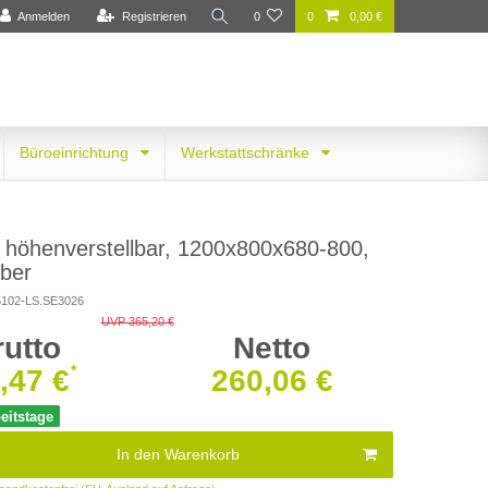
Anmelden
Registrieren
0
0
0,00 €
Büroeinrichtung
Werkstattschränke
h höhenverstellbar, 1200x800x680-800,
lber
5102-LS.SE3026
UVP 365,20 €
rutto
Netto
*
,47 €
260,06 €
beitstage
In den Warenkorb