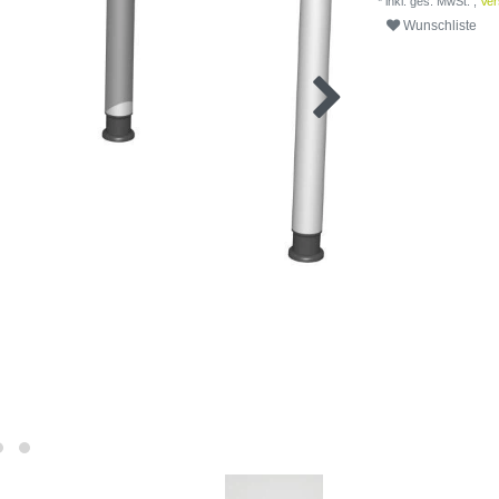
* inkl. ges. MwSt. ,
Ver
Wunschliste