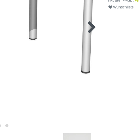
* inkl. ges. MwSt. ,
Ver
Wunschliste