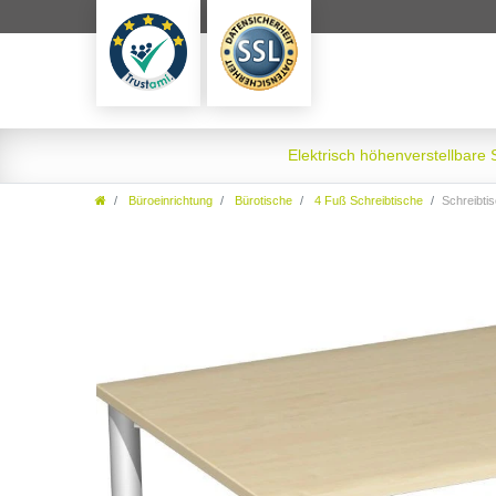
Elektrisch höhenverstellbare
Büroeinrichtung
Bürotische
4 Fuß Schreibtische
Schreibti