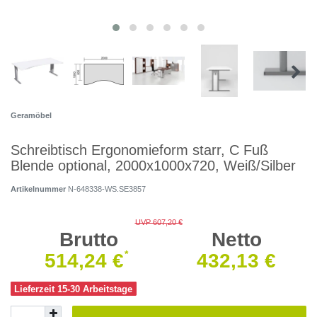
Geramöbel
Schreibtisch Ergonomieform starr, C Fuß
Blende optional, 2000x1000x720, Weiß/Silber
Artikelnummer
N-648338-WS.SE3857
UVP 607,20 €
Brutto
Netto
*
514,24 €
432,13 €
Lieferzeit 15-30 Arbeitstage