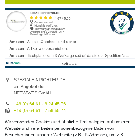
SPEZIALEINRICHTER.DE
ein Angebot der
NETWAVES GmbH
+49 (0) 64 61 - 9 24 45 76
+49 (0) 64 61 - 7 58 55 74
gruppe@spezialeinrichter.de
Wir verwenden Cookies und ähnliche Technologien auf unserer
Unsere Fachberatung:
Website und verarbeiten personenbezogene Daten von
Montag - Freitag, 9.00 - 21.00
Besucher:innen unserer Webseite (z.B. IP-Adresse), um z.B.