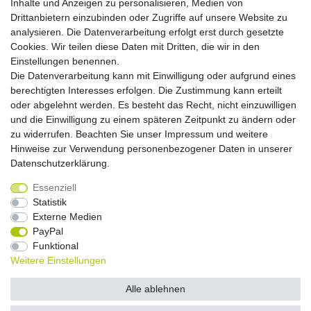
Inhalte und Anzeigen zu personalisieren, Medien von
Zahlungsmöglichkeiten
Drittanbietern einzubinden oder Zugriffe auf unsere Website zu
analysieren. Die Datenverarbeitung erfolgt erst durch gesetzte
Cookies. Wir teilen diese Daten mit Dritten, die wir in den
Versandkosten
Einstellungen benennen.
Die Datenverarbeitung kann mit Einwilligung oder aufgrund eines
Versandarten
berechtigten Interesses erfolgen. Die Zustimmung kann erteilt
oder abgelehnt werden. Es besteht das Recht, nicht einzuwilligen
und die Einwilligung zu einem späteren Zeitpunkt zu ändern oder
Auslandsversand, Hochgebirgs- oder
Insellieferung
zu widerrufen. Beachten Sie unser
Impressum
und weitere
Hinweise zur Verwendung personenbezogener Daten in unserer
Daten­schutz­erklärung
.
Essenziell
Widerrufs­recht
Widerrufs­formular
Impressum
Statistik
Externe Medien
PayPal
Daten­schutz­erklärung
AGB
Kontakt
Funktional
Weitere Einstellungen
© Copyright 2026 by NETWAVES GmbH | Alle Rechte vorbehalten.
Alle ablehnen