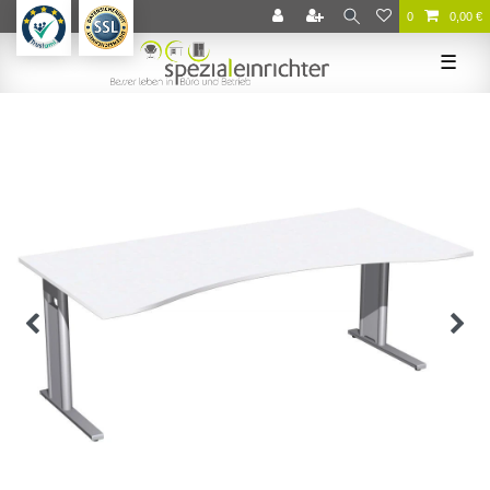
0
0,00 €
☰