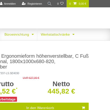
Anmelden
Registrieren
0
0
0,00 €
Büroeinrichtung
Werkstattschränke
h Ergonomieform höhenverstellbar, C Fuß
onal, 1800x1000x680-820,
lber
7337-LS.SE4030
UVP 627,00 €
rutto
Netto
*
,52 €
445,82 €
Arbeitstage
In den Warenkorb