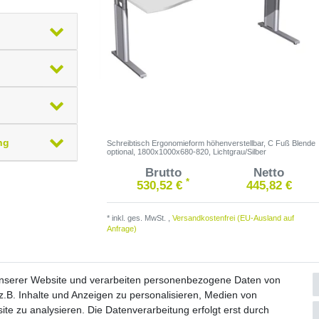
ng
Schreibtisch Ergonomieform höhenverstellbar, C Fuß Blende
optional, 1800x1000x680-820, Lichtgrau/Silber
Brutto
Netto
*
530,52 €
445,82 €
*
inkl. ges. MwSt.
,
Versandkostenfrei (EU-Ausland auf
Anfrage)
unserer Website und verarbeiten personenbezogene Daten von
.B. Inhalte und Anzeigen zu personalisieren, Medien von
ite zu analysieren. Die Datenverarbeitung erfolgt erst durch
Widerrufs­formular
Impressum
Daten­schutz­erklärung
A