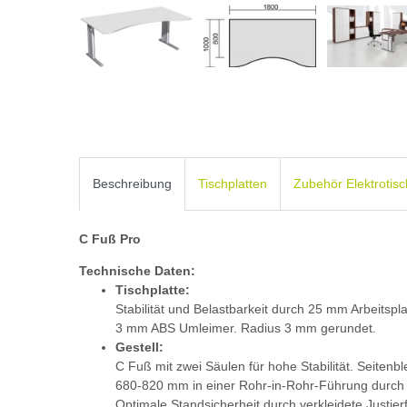
Beschreibung
Tischplatten
Zubehör Elektrotis
C Fuß Pro
Technische Daten:
Tischplatte:
Stabilität und Belastbarkeit durch 25 mm Arbeitspl
3 mm ABS Umleimer. Radius 3 mm gerundet.
Gestell:
C Fuß mit zwei Säulen für hohe Stabilität. Seiten
680-820 mm in einer Rohr-in-Rohr-Führung durch j
Optimale Standsicherheit durch verkleidete Justier