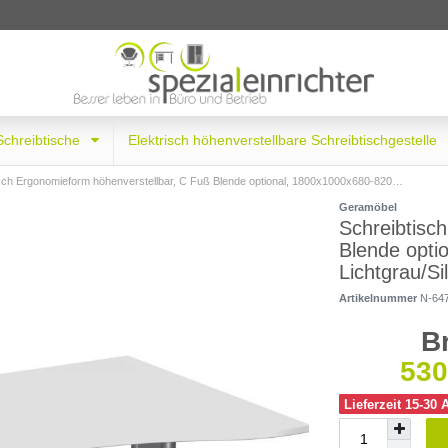
 Schreibtische
Elektrisch höhenverstellbare Schreibtischgestelle
h Ergonomieform höhenverstellbar, C Fuß Blende optional, 1800x1000x680-820, Lichtgrau/Silber
Geramöbel
Schreibtisc
Blende opti
Lichtgrau/Si
Artikelnummer
N-64
B
530
Lieferzeit 15-30 