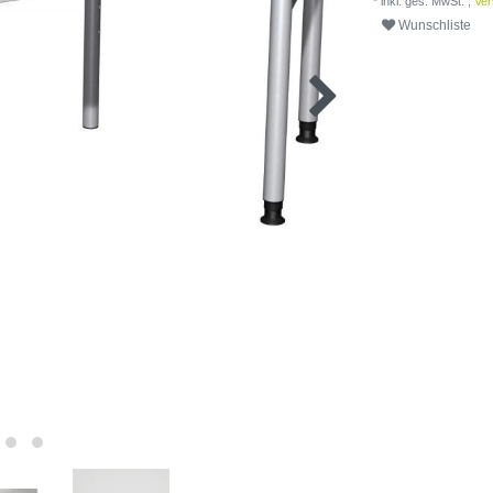
* inkl. ges. MwSt. ,
Ver
Wunschliste