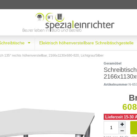
 Schreibtische
Elektrisch höhenverstellbare Schreibtischgestelle
sch 135° rechts höhenverstellbar, 2166x1130x680-820, Lichtgrau/Silber
Geramöbel
Schreibtisch
2166x1130x6
Artikelnummer
N-65
B
608
Lieferzeit 15-30 