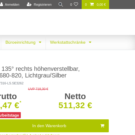
Anmelden
Registrieren
0
0
0,00 €
Büroeinrichtung
Werkstattschränke
 135° rechts höhenverstellbar,
80-820, Lichtgrau/Silber
7316-LS.SE3262
UVP 718,30 €
rutto
Netto
*
,47 €
511,32 €
Arbeitstage
In den Warenkorb