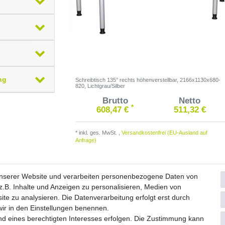
ng
Schreibtisch 135° rechts höhenverstellbar, 2166x1130x680-
820, Lichtgrau/Silber
Brutto
Netto
*
608,47 €
511,32 €
*
inkl. ges. MwSt.
,
Versandkostenfrei (EU-Ausland auf
Anfrage)
unserer Website und verarbeiten personenbezogene Daten von
.B. Inhalte und Anzeigen zu personalisieren, Medien von
ite zu analysieren. Die Datenverarbeitung erfolgt erst durch
Widerrufs­formular
Impressum
Daten­schutz­erklärung
A
 wir in den Einstellungen benennen.
nd eines berechtigten Interesses erfolgen. Die Zustimmung kann