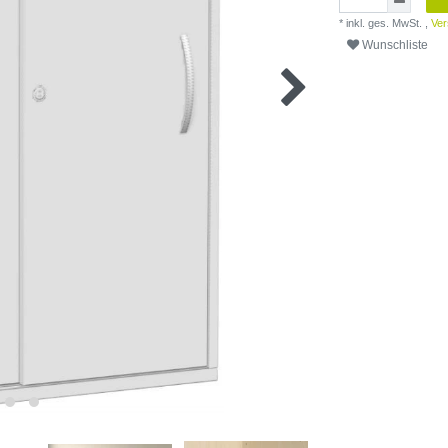
* inkl. ges. MwSt. ,
Ver
Wunschliste