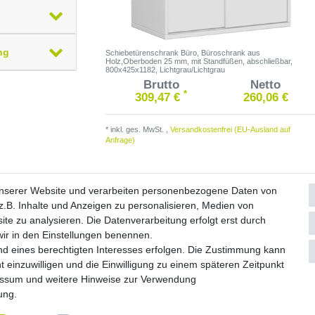
ng
Schiebetürenschrank Büro, Büroschrank aus
Holz,Oberboden 25 mm, mit Standfüßen, abschließbar,
800x425x1182, Lichtgrau/Lichtgrau
Brutto
Netto
*
309,47 €
260,06 €
*
inkl. ges. MwSt.
,
Versandkostenfrei (EU-Ausland auf
Anfrage)
unserer Website und verarbeiten personenbezogene Daten von
.B. Inhalte und Anzeigen zu personalisieren, Medien von
ite zu analysieren. Die Datenverarbeitung erfolgt erst durch
Widerrufs­formular
Impressum
Daten­schutz­erklärung
A
 wir in den Einstellungen benennen.
nd eines berechtigten Interesses erfolgen. Die Zustimmung kann
© Copyright 2026 by NETWAVES GmbH | Alle Rechte vorbehalten.
t einzuwilligen und die Einwilligung zu einem späteren Zeitpunkt
essum
und weitere Hinweise zur Verwendung
rung
.