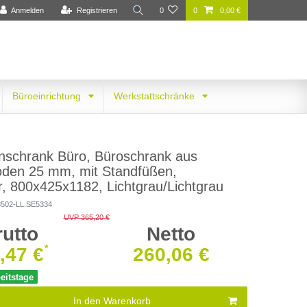
Anmelden
Registrieren
0
0
0,00 €
Büroeinrichtung
Werkstattschränke
nschrank Büro, Büroschrank aus
oden 25 mm, mit Standfüßen,
r, 800x425x1182, Lichtgrau/Lichtgrau
3502-LL.SE5334
UVP 365,20 €
rutto
Netto
*
,47 €
260,06 €
beitstage
In den Warenkorb