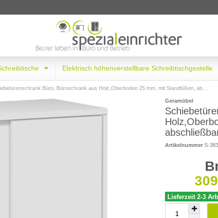
 Schreibtische
Elektrisch höhenverstellbare Schreibtischgestelle
betürenschrank Büro, Büroschrank aus Holz,Oberboden 25 mm, mit Standfüßen, abschließbar, 800x425x1182, Lichtgrau/Lichtgrau
Geramöbel
Schiebetüre
Holz,Oberb
abschließba
Artikelnummer
S-38
B
309
Lieferzeit 2-3 Ar