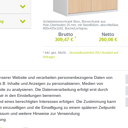
ng
Schiebetürenschrank Büro, Büroschrank aus
Holz,Oberboden 25 mm, mit Standfüßen, abschließbar,
800x425x1182, Buche/Lichtgrau
Brutto
Netto
*
309,47 €
260,06 €
*
inkl. ges. MwSt.
,
Versandkostenfrei (EU-Ausland auf
Anfrage)
unserer Website und verarbeiten personenbezogene Daten von
.B. Inhalte und Anzeigen zu personalisieren, Medien von
ite zu analysieren. Die Datenverarbeitung erfolgt erst durch
Widerrufs­formular
Impressum
Daten­schutz­erklärung
A
 wir in den Einstellungen benennen.
nd eines berechtigten Interesses erfolgen. Die Zustimmung kann
© Copyright 2026 by NETWAVES GmbH | Alle Rechte vorbehalten.
t einzuwilligen und die Einwilligung zu einem späteren Zeitpunkt
essum
und weitere Hinweise zur Verwendung
rung
.