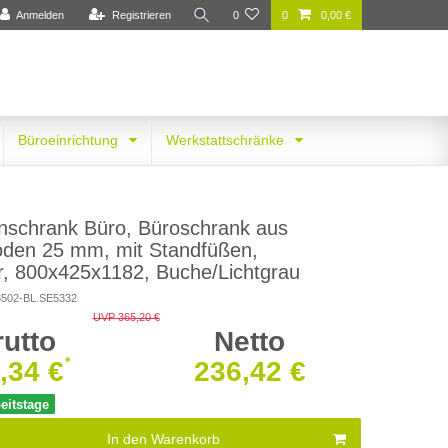
Anmelden
Registrieren
0
0
0,00 €
Büroeinrichtung
Werkstattschränke
nschrank Büro, Büroschrank aus
oden 25 mm, mit Standfüßen,
r, 800x425x1182, Buche/Lichtgrau
3502-BL.SE5332
UVP 365,20 €
rutto
Netto
*
,34 €
236,42 €
beitstage
In den Warenkorb