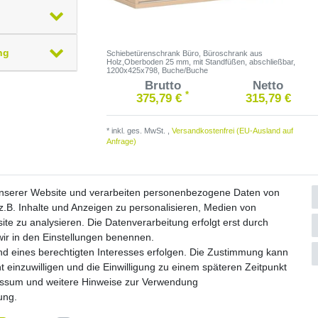
ng
Schiebetürenschrank Büro, Büroschrank aus
Holz,Oberboden 25 mm, mit Standfüßen, abschließbar,
1200x425x798, Buche/Buche
Brutto
Netto
*
375,79 €
315,79 €
*
inkl. ges. MwSt.
,
Versandkostenfrei (EU-Ausland auf
Anfrage)
unserer Website und verarbeiten personenbezogene Daten von
.B. Inhalte und Anzeigen zu personalisieren, Medien von
ite zu analysieren. Die Datenverarbeitung erfolgt erst durch
Widerrufs­formular
Impressum
Daten­schutz­erklärung
A
 wir in den Einstellungen benennen.
nd eines berechtigten Interesses erfolgen. Die Zustimmung kann
© Copyright 2026 by NETWAVES GmbH | Alle Rechte vorbehalten.
t einzuwilligen und die Einwilligung zu einem späteren Zeitpunkt
essum
und weitere Hinweise zur Verwendung
rung
.