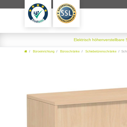
Elektrisch höhenverstellbare
Büroeinrichtung
Büroschränke
Schiebetürenschränke
Schie