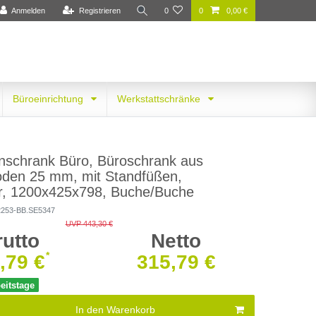
Anmelden
Registrieren
0
0
0,00 €
Büroeinrichtung
Werkstattschränke
nschrank Büro, Büroschrank aus
oden 25 mm, mit Standfüßen,
r, 1200x425x798, Buche/Buche
2253-BB.SE5347
UVP 443,30 €
rutto
Netto
*
,79 €
315,79 €
beitstage
In den Warenkorb