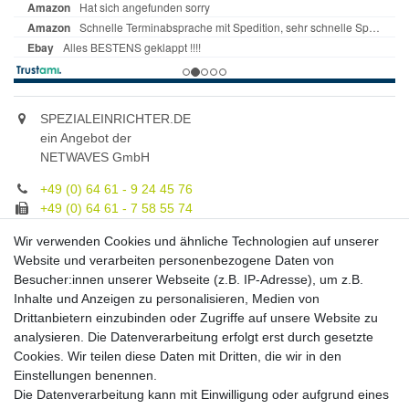
SPEZIALEINRICHTER.DE
ein Angebot der
NETWAVES GmbH
+49 (0) 64 61 - 9 24 45 76
+49 (0) 64 61 - 7 58 55 74
gruppe@spezialeinrichter.de
Wir verwenden Cookies und ähnliche Technologien auf unserer
Unsere Fachberatung:
Website und verarbeiten personenbezogene Daten von
Montag - Freitag, 9.00 - 21.00
Besucher:innen unserer Webseite (z.B. IP-Adresse), um z.B.
Inhalte und Anzeigen zu personalisieren, Medien von
Zahlungsmöglichkeiten
Drittanbietern einzubinden oder Zugriffe auf unsere Website zu
analysieren. Die Datenverarbeitung erfolgt erst durch gesetzte
Cookies. Wir teilen diese Daten mit Dritten, die wir in den
Versandkosten
Einstellungen benennen.
Die Datenverarbeitung kann mit Einwilligung oder aufgrund eines
Versandarten