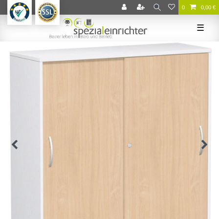
0
0,00 €
☰