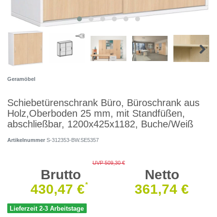
Geramöbel
Schiebetürenschrank Büro, Büroschrank aus
Holz,Oberboden 25 mm, mit Standfüßen,
abschließbar, 1200x425x1182, Buche/Weiß
Artikelnummer
S-312353-BW.SE5357
UVP 509,30 €
Brutto
Netto
*
430,47 €
361,74 €
Lieferzeit 2-3 Arbeitstage