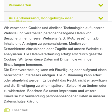
Versandarten
Auslandsversand, Hochgebirgs- oder
Insellieferung
Wir verwenden Cookies und ähnliche Technologien auf unserer
Website und verarbeiten personenbezogene Daten von
Ihre zuletzt angesehenen Artikel
Besucher:innen unserer Webseite (z.B. IP-Adresse), um z.B.
Inhalte und Anzeigen zu personalisieren, Medien von
Querrollladenschrank, Rolladenschrank
Drittanbietern einzubinden oder Zugriffe auf unsere Website zu
Aktenschrank, Büroschrank aus Holz,
Oberboden 25 mm, mit Standfüßen,
analysieren. Die Datenverarbeitung erfolgt erst durch gesetzte
abschließbar, 800x425x1182, Silber/Buche
Cookies. Wir teilen diese Daten mit Dritten, die wir in den
Brutto
Netto
Einstellungen benennen.
*
523,54 €
439,95 €
Die Datenverarbeitung kann mit Einwilligung oder aufgrund eines
berechtigten Interesses erfolgen. Die Zustimmung kann erteilt
oder abgelehnt werden. Es besteht das Recht, nicht einzuwilligen
In den Warenkorb
und die Einwilligung zu einem späteren Zeitpunkt zu ändern oder
*
inkl. ges. MwSt.
,
Versandkostenfrei (EU-Ausland
zu widerrufen. Beachten Sie unser
Impressum
und weitere
auf Anfrage)
Hinweise zur Verwendung personenbezogener Daten in unserer
Daten­schutz­erklärung
.
Essenziell
Widerrufs­recht
Widerrufs­formular
Impressum