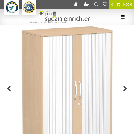
0
0,00 €
☰