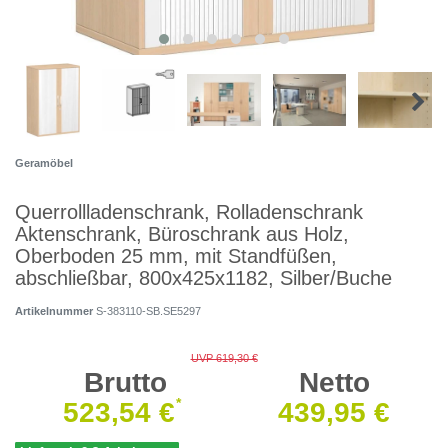
Geramöbel
Querrollladenschrank, Rolladenschrank
Aktenschrank, Büroschrank aus Holz,
Oberboden 25 mm, mit Standfüßen,
abschließbar, 800x425x1182, Silber/Buche
Artikelnummer
S-383110-SB.SE5297
UVP 619,30 €
Brutto
Netto
*
523,54 €
439,95 €