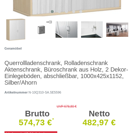
Geramöbel
Querrollladenschrank, Rolladenschrank
Aktenschrank, Büroschrank aus Holz, 2 Dekor-
Einlegeböden, abschließbar, 1000x425x1152,
Silber/Ahorn
Artikelnummer
N-10Q310-SA.SE5596
UVP 679,80 €
Brutto
Netto
*
574,73 €
482,97 €