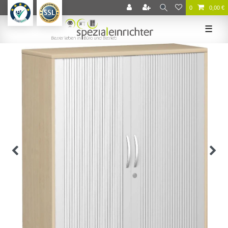
0
0,00 €
☰