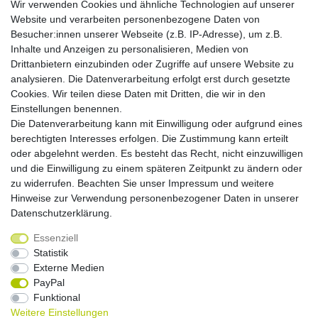
Wir verwenden Cookies und ähnliche Technologien auf unserer
Unsere Fachberatung:
Website und verarbeiten personenbezogene Daten von
Montag - Freitag, 9.00 - 21.00
Besucher:innen unserer Webseite (z.B. IP-Adresse), um z.B.
Inhalte und Anzeigen zu personalisieren, Medien von
Zahlungsmöglichkeiten
Drittanbietern einzubinden oder Zugriffe auf unsere Website zu
analysieren. Die Datenverarbeitung erfolgt erst durch gesetzte
Cookies. Wir teilen diese Daten mit Dritten, die wir in den
Versandkosten
Einstellungen benennen.
Die Datenverarbeitung kann mit Einwilligung oder aufgrund eines
Versandarten
berechtigten Interesses erfolgen. Die Zustimmung kann erteilt
oder abgelehnt werden. Es besteht das Recht, nicht einzuwilligen
und die Einwilligung zu einem späteren Zeitpunkt zu ändern oder
Auslandsversand, Hochgebirgs- oder
Insellieferung
zu widerrufen. Beachten Sie unser
Impressum
und weitere
Hinweise zur Verwendung personenbezogener Daten in unserer
Daten­schutz­erklärung
.
Essenziell
Widerrufs­recht
Widerrufs­formular
Impressum
Statistik
Externe Medien
PayPal
Daten­schutz­erklärung
AGB
Kontakt
Funktional
Weitere Einstellungen