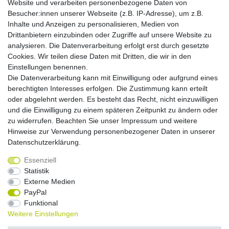
Website und verarbeiten personenbezogene Daten von
Montag - Freitag, 9.00 - 21.00
Besucher:innen unserer Webseite (z.B. IP-Adresse), um z.B.
Inhalte und Anzeigen zu personalisieren, Medien von
Zahlungsmöglichkeiten
Drittanbietern einzubinden oder Zugriffe auf unsere Website zu
analysieren. Die Datenverarbeitung erfolgt erst durch gesetzte
Cookies. Wir teilen diese Daten mit Dritten, die wir in den
Versandkosten
Einstellungen benennen.
Die Datenverarbeitung kann mit Einwilligung oder aufgrund eines
Versandarten
berechtigten Interesses erfolgen. Die Zustimmung kann erteilt
oder abgelehnt werden. Es besteht das Recht, nicht einzuwilligen
und die Einwilligung zu einem späteren Zeitpunkt zu ändern oder
Auslandsversand, Hochgebirgs- oder
Insellieferung
zu widerrufen. Beachten Sie unser
Impressum
und weitere
Hinweise zur Verwendung personenbezogener Daten in unserer
Daten­schutz­erklärung
.
Essenziell
Widerrufs­recht
Widerrufs­formular
Impressum
Statistik
Externe Medien
PayPal
Daten­schutz­erklärung
AGB
Kontakt
Funktional
Weitere Einstellungen
© Copyright 2026 by NETWAVES GmbH | Alle Rechte vorbehalten.