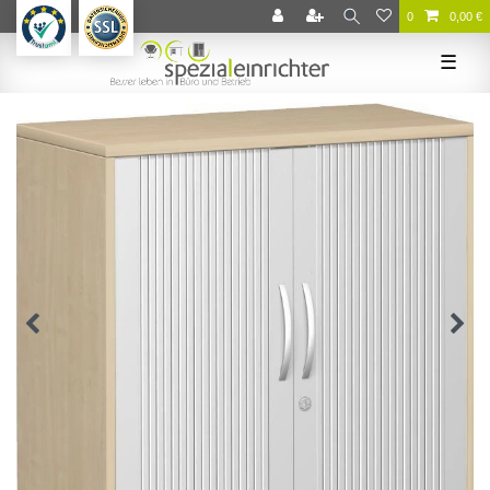
0
0,00 €
☰