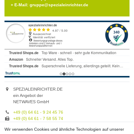
» E-Mail: gruppe@spezialeinrichter.de
SPEZIALEINRICHTER.DE
ein Angebot der
NETWAVES GmbH
+49 (0) 64 61 - 9 24 45 76
+49 (0) 64 61 - 7 58 55 74
gruppe@spezialeinrichter.de
Wir verwenden Cookies und ähnliche Technologien auf unserer
Unsere Fachberatung: