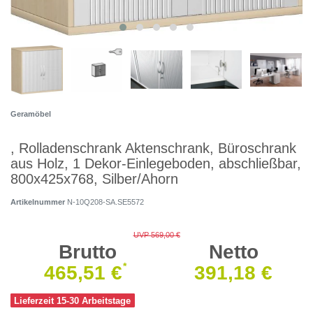
Geramöbel
, Rolladenschrank Aktenschrank, Büroschrank
aus Holz, 1 Dekor-Einlegeboden, abschließbar,
800x425x768, Silber/Ahorn
Artikelnummer
N-10Q208-SA.SE5572
UVP 569,00 €
Brutto
Netto
*
465,51 €
391,18 €
Lieferzeit 15-30 Arbeitstage