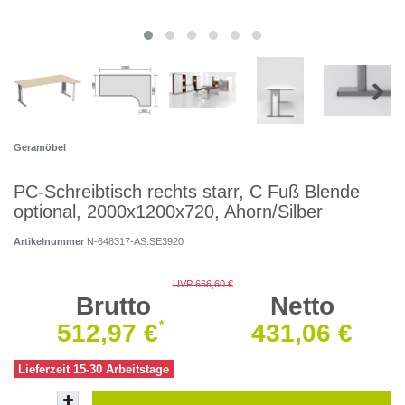
Geramöbel
PC-Schreibtisch rechts starr, C Fuß Blende
optional, 2000x1200x720, Ahorn/Silber
Artikelnummer
N-648317-AS.SE3920
UVP 666,60 €
Brutto
Netto
*
512,97 €
431,06 €
Lieferzeit 15-30 Arbeitstage