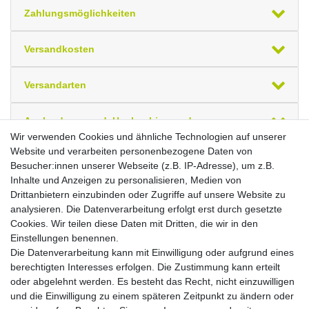
Zahlungsmöglichkeiten
Versandkosten
Versandarten
Auslandsversand, Hochgebirgs- oder
Insellieferung
Wir verwenden Cookies und ähnliche Technologien auf unserer
Website und verarbeiten personenbezogene Daten von
Besucher:innen unserer Webseite (z.B. IP-Adresse), um z.B.
Ihre zuletzt angesehenen Artikel
Inhalte und Anzeigen zu personalisieren, Medien von
Drittanbietern einzubinden oder Zugriffe auf unsere Website zu
PC-Schreibtisch rechts starr, C Fuß Blende
analysieren. Die Datenverarbeitung erfolgt erst durch gesetzte
optional, 2000x1200x720, Ahorn/Silber
Cookies. Wir teilen diese Daten mit Dritten, die wir in den
Brutto
Netto
Einstellungen benennen.
*
564,26 €
474,17 €
Die Datenverarbeitung kann mit Einwilligung oder aufgrund eines
berechtigten Interesses erfolgen. Die Zustimmung kann erteilt
oder abgelehnt werden. Es besteht das Recht, nicht einzuwilligen
In den Warenkorb
und die Einwilligung zu einem späteren Zeitpunkt zu ändern oder
*
inkl. ges. MwSt.
,
Versandkostenfrei (EU-Ausland