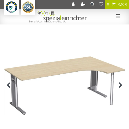
0
0,00 €
☰