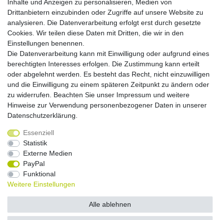
Inhalte und Anzeigen zu personalisieren, Medien von
Zahlungsmöglichkeiten
Drittanbietern einzubinden oder Zugriffe auf unsere Website zu
analysieren. Die Datenverarbeitung erfolgt erst durch gesetzte
Cookies. Wir teilen diese Daten mit Dritten, die wir in den
Versandkosten
Einstellungen benennen.
Die Datenverarbeitung kann mit Einwilligung oder aufgrund eines
Versandarten
berechtigten Interesses erfolgen. Die Zustimmung kann erteilt
oder abgelehnt werden. Es besteht das Recht, nicht einzuwilligen
und die Einwilligung zu einem späteren Zeitpunkt zu ändern oder
Auslandsversand, Hochgebirgs- oder
Insellieferung
zu widerrufen. Beachten Sie unser
Impressum
und weitere
Hinweise zur Verwendung personenbezogener Daten in unserer
Daten­schutz­erklärung
.
Essenziell
Widerrufs­recht
Widerrufs­formular
Impressum
Statistik
Externe Medien
PayPal
Daten­schutz­erklärung
AGB
Kontakt
Funktional
Weitere Einstellungen
© Copyright 2026 by NETWAVES GmbH | Alle Rechte vorbehalten.
Alle ablehnen