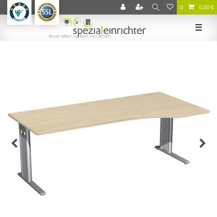
0
0,00 €
☰