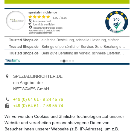
SPEZIALEINRICHTER.DE
ein Angebot der
NETWAVES GmbH
+49 (0) 64 61 - 9 24 45 76
+49 (0) 64 61 - 7 58 55 74
gruppe@spezialeinrichter.de
Wir verwenden Cookies und ähnliche Technologien auf unserer
Unsere Fachberatung:
Website und verarbeiten personenbezogene Daten von
Montag - Freitag, 9.00 - 21.00
Besucher:innen unserer Webseite (z.B. IP-Adresse), um z.B.