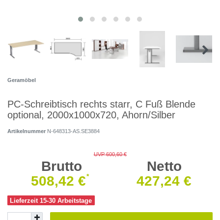
Geramöbel
PC-Schreibtisch rechts starr, C Fuß Blende
optional, 2000x1000x720, Ahorn/Silber
Artikelnummer
N-648313-AS.SE3884
UVP 600,60 €
Brutto
Netto
*
508,42 €
427,24 €
Lieferzeit 15-30 Arbeitstage