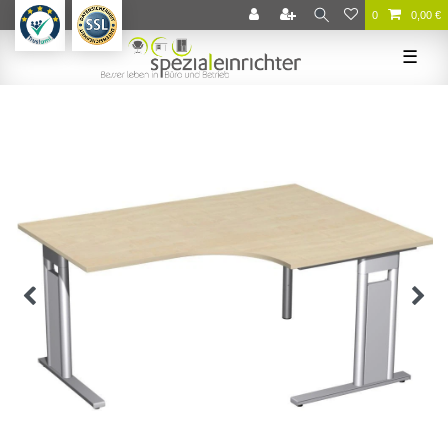
0
0,00 €
☰