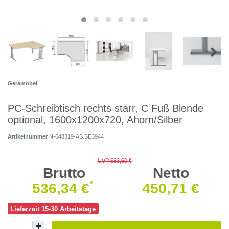
Geramöbel
PC-Schreibtisch rechts starr, C Fuß Blende
optional, 1600x1200x720, Ahorn/Silber
Artikelnummer
N-648319-AS.SE3944
UVP 633,60 €
Brutto
Netto
*
536,34 €
450,71 €
Lieferzeit 15-30 Arbeitstage