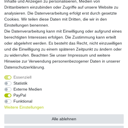
Inhalte und Anzeigen zu personalisieren, Medien von
Zahlungsmöglichkeiten
Drittanbietern einzubinden oder Zugriffe auf unsere Website zu
analysieren. Die Datenverarbeitung erfolgt erst durch gesetzte
Cookies. Wir teilen diese Daten mit Dritten, die wir in den
Versandkosten
Einstellungen benennen.
Die Datenverarbeitung kann mit Einwilligung oder aufgrund eines
Versandarten
berechtigten Interesses erfolgen. Die Zustimmung kann erteilt
oder abgelehnt werden. Es besteht das Recht, nicht einzuwilligen
und die Einwilligung zu einem späteren Zeitpunkt zu ändern oder
Auslandsversand, Hochgebirgs- oder
Insellieferung
zu widerrufen. Beachten Sie unser
Impressum
und weitere
Hinweise zur Verwendung personenbezogener Daten in unserer
Daten­schutz­erklärung
.
Essenziell
Widerrufs­recht
Widerrufs­formular
Impressum
Statistik
Externe Medien
PayPal
Daten­schutz­erklärung
AGB
Kontakt
Funktional
Weitere Einstellungen
© Copyright 2026 by NETWAVES GmbH | Alle Rechte vorbehalten.
Alle ablehnen