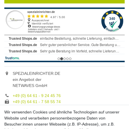
SPEZIALEINRICHTER.DE
ein Angebot der
NETWAVES GmbH
+49 (0) 64 61 - 9 24 45 76
+49 (0) 64 61 - 7 58 55 74
gruppe@spezialeinrichter.de
Wir verwenden Cookies und ähnliche Technologien auf unserer
Unsere Fachberatung:
Website und verarbeiten personenbezogene Daten von
Montag - Freitag, 9.00 - 21.00
Besucher:innen unserer Webseite (z.B. IP-Adresse), um z.B.