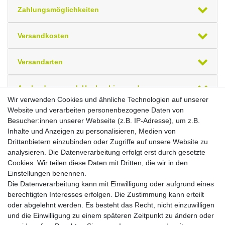
Zahlungsmöglichkeiten
Versandkosten
Versandarten
Auslandsversand, Hochgebirgs- oder
Insellieferung
Wir verwenden Cookies und ähnliche Technologien auf unserer
Website und verarbeiten personenbezogene Daten von
Besucher:innen unserer Webseite (z.B. IP-Adresse), um z.B.
Ihre zuletzt angesehenen Artikel
Inhalte und Anzeigen zu personalisieren, Medien von
Drittanbietern einzubinden oder Zugriffe auf unsere Website zu
PC-Schreibtisch rechts starr, C Fuß Blende
analysieren. Die Datenverarbeitung erfolgt erst durch gesetzte
optional, 1600x1200x720, Ahorn/Silber
Cookies. Wir teilen diese Daten mit Dritten, die wir in den
Brutto
Netto
Einstellungen benennen.
*
508,42 €
427,24 €
Die Datenverarbeitung kann mit Einwilligung oder aufgrund eines
berechtigten Interesses erfolgen. Die Zustimmung kann erteilt
oder abgelehnt werden. Es besteht das Recht, nicht einzuwilligen
In den Warenkorb
und die Einwilligung zu einem späteren Zeitpunkt zu ändern oder
*
inkl. ges. MwSt.
,
Versandkostenfrei (EU-Ausland