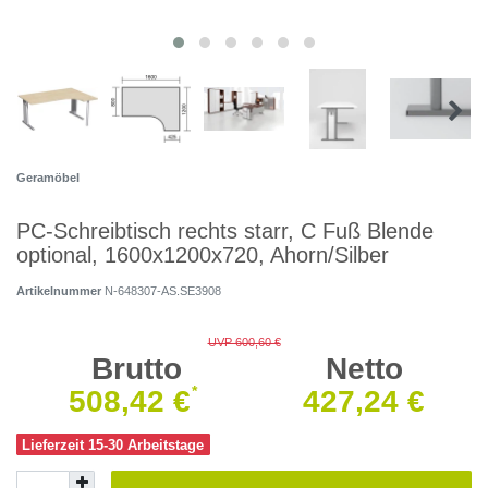
Geramöbel
PC-Schreibtisch rechts starr, C Fuß Blende
optional, 1600x1200x720, Ahorn/Silber
Artikelnummer
N-648307-AS.SE3908
UVP 600,60 €
Brutto
Netto
*
508,42 €
427,24 €
Lieferzeit 15-30 Arbeitstage