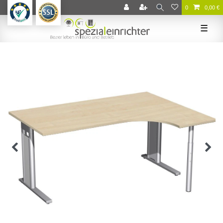
0
0,00 €
☰