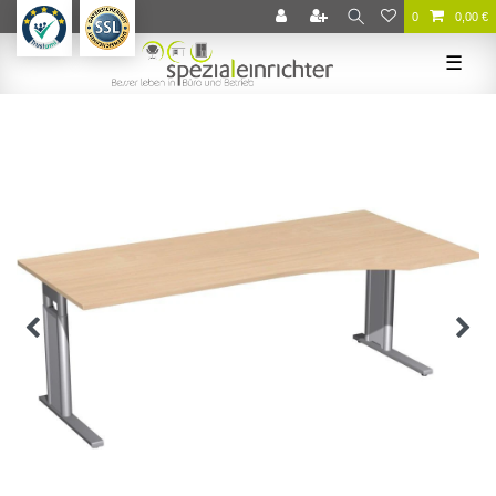
0
0,00 €
☰