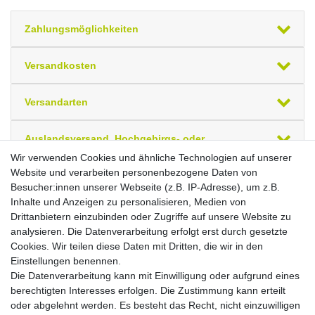
Zahlungsmöglichkeiten
Versandkosten
Versandarten
Auslandsversand, Hochgebirgs- oder
Insellieferung
Wir verwenden Cookies und ähnliche Technologien auf unserer
Website und verarbeiten personenbezogene Daten von
Besucher:innen unserer Webseite (z.B. IP-Adresse), um z.B.
Ihre zuletzt angesehenen Artikel
Inhalte und Anzeigen zu personalisieren, Medien von
Drittanbietern einzubinden oder Zugriffe auf unsere Website zu
PC-Schreibtisch rechts höhenverstellbar, C Fuß
Blende optional, 2000x1000x680-820,
analysieren. Die Datenverarbeitung erfolgt erst durch gesetzte
Buche/Silber
Cookies. Wir teilen diese Daten mit Dritten, die wir in den
Brutto
Netto
Einstellungen benennen.
*
552,63 €
464,39 €
Die Datenverarbeitung kann mit Einwilligung oder aufgrund eines
berechtigten Interesses erfolgen. Die Zustimmung kann erteilt
oder abgelehnt werden. Es besteht das Recht, nicht einzuwilligen
In den Warenkorb