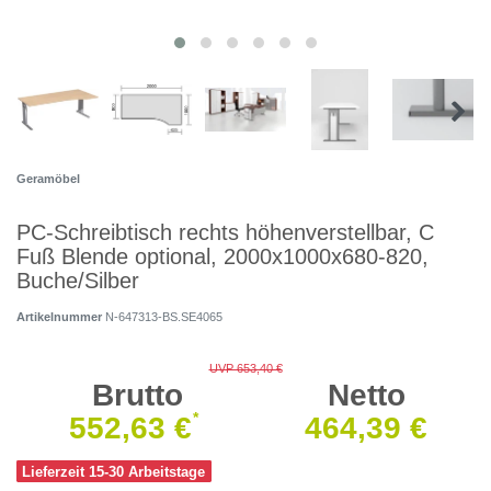
Geramöbel
PC-Schreibtisch rechts höhenverstellbar, C
Fuß Blende optional, 2000x1000x680-820,
Buche/Silber
Artikelnummer
N-647313-BS.SE4065
UVP 653,40 €
Brutto
Netto
*
552,63 €
464,39 €
Lieferzeit 15-30 Arbeitstage