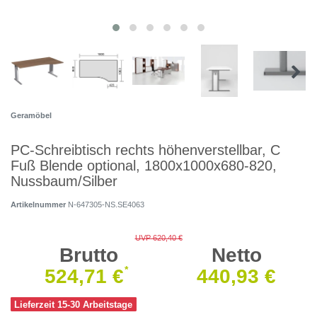
Geramöbel
PC-Schreibtisch rechts höhenverstellbar, C
Fuß Blende optional, 1800x1000x680-820,
Nussbaum/Silber
Artikelnummer
N-647305-NS.SE4063
UVP 620,40 €
Brutto
Netto
*
524,71 €
440,93 €
Lieferzeit 15-30 Arbeitstage