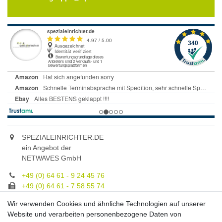
SPEZIALEINRICHTER.DE
ein Angebot der
NETWAVES GmbH
+49 (0) 64 61 - 9 24 45 76
+49 (0) 64 61 - 7 58 55 74
gruppe@spezialeinrichter.de
Wir verwenden Cookies und ähnliche Technologien auf unserer
Unsere Fachberatung:
Website und verarbeiten personenbezogene Daten von
Montag - Freitag, 9.00 - 21.00