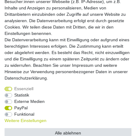
Besucher:innen unserer Webseite (z.B. IP-Adresse), um z.B.
Inhalte und Anzeigen zu personalisieren, Medien von
Zahlungsmöglichkeiten
Drittanbietern einzubinden oder Zugriffe auf unsere Website zu
analysieren. Die Datenverarbeitung erfolgt erst durch gesetzte
Cookies. Wir teilen diese Daten mit Dritten, die wir in den
Versandkosten
Einstellungen benennen.
Die Datenverarbeitung kann mit Einwilligung oder aufgrund eines
Versandarten
berechtigten Interesses erfolgen. Die Zustimmung kann erteilt
oder abgelehnt werden. Es besteht das Recht, nicht einzuwilligen
und die Einwilligung zu einem späteren Zeitpunkt zu ändern oder
Auslandsversand, Hochgebirgs- oder
Insellieferung
zu widerrufen. Beachten Sie unser
Impressum
und weitere
Hinweise zur Verwendung personenbezogener Daten in unserer
Daten­schutz­erklärung
.
Essenziell
Widerrufs­recht
Widerrufs­formular
Impressum
Statistik
Externe Medien
PayPal
Daten­schutz­erklärung
AGB
Kontakt
Funktional
Weitere Einstellungen
© Copyright 2026 by NETWAVES GmbH | Alle Rechte vorbehalten.
Alle ablehnen