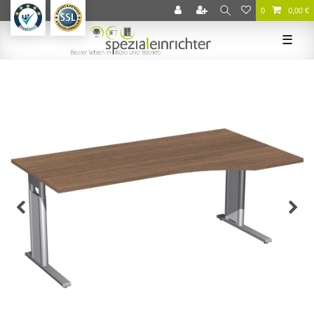
0
0,00 €
☰