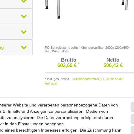
ng
PC-Schreibtisch rechts höhenverstellbar, 2000x1200x680-
820, Weiß/Silber
Brutto
Netto
*
602,66 €
506,43 €
*
inkl. ges. MwSt.
,
Versandkostenfrei (EU-Ausland auf
Anfrage)
unserer Website und verarbeiten personenbezogene Daten von
.B. Inhalte und Anzeigen zu personalisieren, Medien von
ite zu analysieren. Die Datenverarbeitung erfolgt erst durch
Widerrufs­formular
Impressum
Daten­schutz­erklärung
A
 wir in den Einstellungen benennen.
nd eines berechtigten Interesses erfolgen. Die Zustimmung kann