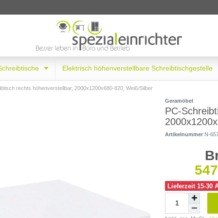
 Schreibtische
Elektrisch höhenverstellbare Schreibtischgestelle
btisch rechts höhenverstellbar, 2000x1200x680-820, Weiß/Silber
Geramöbel
PC-Schreibti
2000x1200x6
Artikelnummer
N-65
B
547
Lieferzeit 15-30 