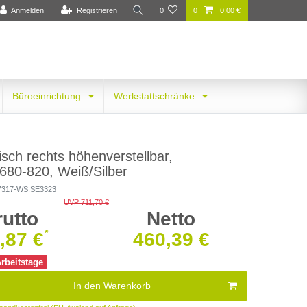
Anmelden
Registrieren
0
0
0,00 €
Büroeinrichtung
Werkstattschränke
sch rechts höhenverstellbar,
80-820, Weiß/Silber
7317-WS.SE3323
UVP 711,70 €
rutto
Netto
*
,87 €
460,39 €
Arbeitstage
In den Warenkorb