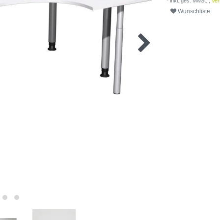
* inkl. ges. MwSt. ,
Ver
Wunschliste