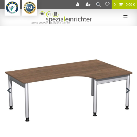
0
0,00 €
☰