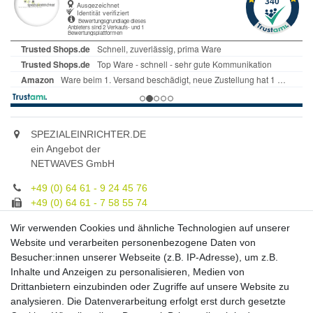
SPEZIALEINRICHTER.DE
ein Angebot der
NETWAVES GmbH
+49 (0) 64 61 - 9 24 45 76
+49 (0) 64 61 - 7 58 55 74
gruppe@spezialeinrichter.de
Wir verwenden Cookies und ähnliche Technologien auf unserer
Unsere Fachberatung:
Website und verarbeiten personenbezogene Daten von
Montag - Freitag, 9.00 - 21.00
Besucher:innen unserer Webseite (z.B. IP-Adresse), um z.B.
Inhalte und Anzeigen zu personalisieren, Medien von
Zahlungsmöglichkeiten
Drittanbietern einzubinden oder Zugriffe auf unsere Website zu
analysieren. Die Datenverarbeitung erfolgt erst durch gesetzte