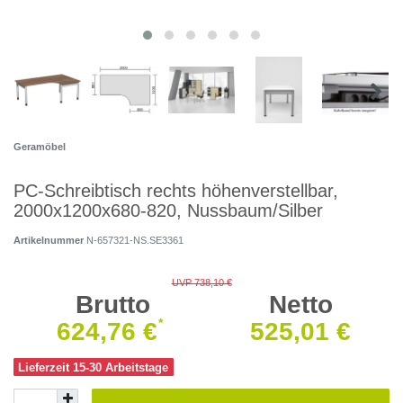
Geramöbel
PC-Schreibtisch rechts höhenverstellbar,
2000x1200x680-820, Nussbaum/Silber
Artikelnummer
N-657321-NS.SE3361
UVP 738,10 €
Brutto
Netto
*
624,76 €
525,01 €
Lieferzeit 15-30 Arbeitstage