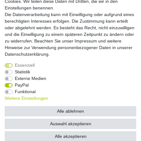
Cookies. Wir teilen diese Daten mit Dritten, die wir in den
Versandkosten
Einstellungen benennen.
Die Datenverarbeitung kann mit Einwilligung oder aufgrund eines
Versandarten
berechtigten Interesses erfolgen. Die Zustimmung kann erteilt
oder abgelehnt werden. Es besteht das Recht, nicht einzuwilligen
und die Einwilligung zu einem späteren Zeitpunkt zu ändern oder
Auslandsversand, Hochgebirgs- oder
Insellieferung
zu widerrufen. Beachten Sie unser
Impressum
und weitere
Hinweise zur Verwendung personenbezogener Daten in unserer
Daten­schutz­erklärung
.
Essenziell
Widerrufs­recht
Widerrufs­formular
Impressum
Statistik
Externe Medien
PayPal
Daten­schutz­erklärung
AGB
Kontakt
Funktional
Weitere Einstellungen
© Copyright 2026 by NETWAVES GmbH | Alle Rechte vorbehalten.
Alle ablehnen
Auswahl akzeptieren
Alle akzeptieren