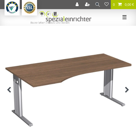
0
0,00 €
☰