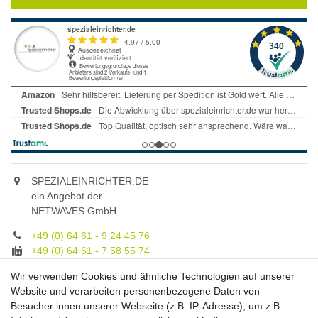
SPEZIALEINRICHTER.DE
ein Angebot der
NETWAVES GmbH
+49 (0) 64 61 - 9 24 45 76
+49 (0) 64 61 - 7 58 55 74
gruppe@spezialeinrichter.de
Wir verwenden Cookies und ähnliche Technologien auf unserer
Unsere Fachberatung:
Website und verarbeiten personenbezogene Daten von
Montag - Freitag, 9.00 - 21.00
Besucher:innen unserer Webseite (z.B. IP-Adresse), um z.B.