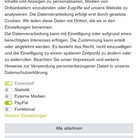
Inhalte und Anzeigen zu personalisieren, Medien von
Zahlungsmöglichkeiten
Drittanbietern einzubinden oder Zugriffe auf unsere Website zu
analysieren. Die Datenverarbeitung erfolgt erst durch gesetzte
Cookies. Wir teilen diese Daten mit Dritten, die wir in den
Versandkosten
Einstellungen benennen.
Die Datenverarbeitung kann mit Einwilligung oder aufgrund eines
Versandarten
berechtigten Interesses erfolgen. Die Zustimmung kann erteilt
oder abgelehnt werden. Es besteht das Recht, nicht einzuwilligen
und die Einwilligung zu einem späteren Zeitpunkt zu ändern oder
Auslandsversand, Hochgebirgs- oder
Insellieferung
zu widerrufen. Beachten Sie unser
Impressum
und weitere
Hinweise zur Verwendung personenbezogener Daten in unserer
Daten­schutz­erklärung
.
Essenziell
Widerrufs­recht
Widerrufs­formular
Impressum
Statistik
Externe Medien
PayPal
Daten­schutz­erklärung
AGB
Kontakt
Funktional
Weitere Einstellungen
© Copyright 2026 by NETWAVES GmbH | Alle Rechte vorbehalten.
Alle ablehnen