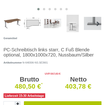
Geramöbel
PC-Schreibtisch links starr, C Fuß Blende
optional, 1800x1000x720, Nussbaum/Silber
Artikelnummer
N-648306-NS.SE3901
UVP 567,60 €
Brutto
Netto
*
480,50 €
403,78 €
Lieferzeit 15-30 Arbeitstage