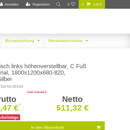
Anmelden
Registrieren
0
0
0,00 €
Büroeinrichtung
Werkstattschränke
sch links höhenverstellbar, C Fuß
onal, 1800x1200x680-820,
ilber
7310-NS.SE4153
UVP 718,30 €
rutto
Netto
*
,47 €
511,32 €
Arbeitstage
In den Warenkorb