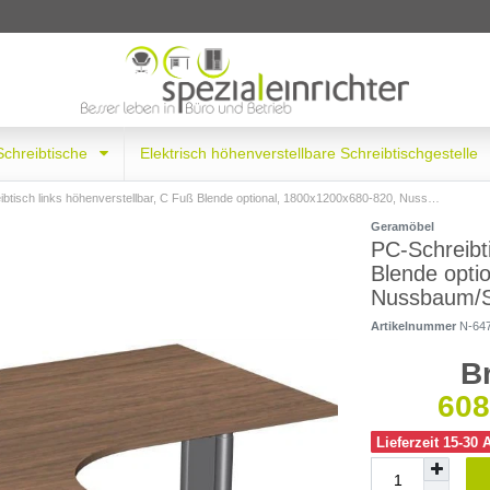
 Schreibtische
Elektrisch höhenverstellbare Schreibtischgestelle
tisch links höhenverstellbar, C Fuß Blende optional, 1800x1200x680-820, Nussbaum/Silber
Geramöbel
PC-Schreibti
Blende opti
Nussbaum/S
Artikelnummer
N-64
B
608
Lieferzeit 15-30 