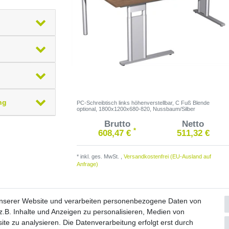
ng
PC-Schreibtisch links höhenverstellbar, C Fuß Blende
optional, 1800x1200x680-820, Nussbaum/Silber
Brutto
Netto
*
608,47 €
511,32 €
*
inkl. ges. MwSt.
,
Versandkostenfrei (EU-Ausland auf
Anfrage)
unserer Website und verarbeiten personenbezogene Daten von
.B. Inhalte und Anzeigen zu personalisieren, Medien von
ite zu analysieren. Die Datenverarbeitung erfolgt erst durch
Widerrufs­formular
Impressum
Daten­schutz­erklärung
A