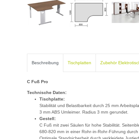
Beschreibung
Tischplatten
Zubehör Elektrotis
C Fuß Pro
Technische Daten:
Tischplatte:
Stabilität und Belastbarkeit durch 25 mm Arbeitspl
3 mm ABS Umleimer. Radius 3 mm gerundet.
Gestell:
C Fuß mit zwei Säulen für hohe Stabilität. Seiten
680-820 mm in einer Rohr-in-Rohr-Führung durch j
Optimale Standsicherheit durch verkleidete Justier