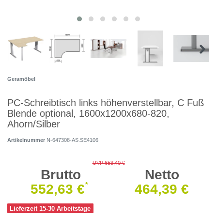
Geramöbel
PC-Schreibtisch links höhenverstellbar, C Fuß
Blende optional, 1600x1200x680-820,
Ahorn/Silber
Artikelnummer
N-647308-AS.SE4106
UVP 653,40 €
Brutto
Netto
*
552,63 €
464,39 €
Lieferzeit 15-30 Arbeitstage