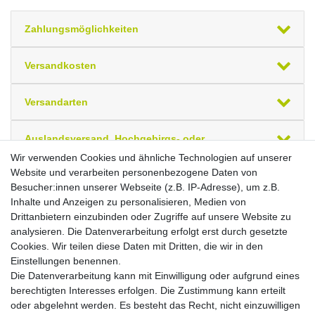
Zahlungsmöglichkeiten
Versandkosten
Versandarten
Auslandsversand, Hochgebirgs- oder
Insellieferung
Wir verwenden Cookies und ähnliche Technologien auf unserer
Website und verarbeiten personenbezogene Daten von
Besucher:innen unserer Webseite (z.B. IP-Adresse), um z.B.
Ihre zuletzt angesehenen Artikel
Inhalte und Anzeigen zu personalisieren, Medien von
Drittanbietern einzubinden oder Zugriffe auf unsere Website zu
PC-Schreibtisch links höhenverstellbar, C Fuß
Blende optional, 1600x1200x680-820,
analysieren. Die Datenverarbeitung erfolgt erst durch gesetzte
Ahorn/Silber
Cookies. Wir teilen diese Daten mit Dritten, die wir in den
Brutto
Netto
Einstellungen benennen.
*
552,63 €
464,39 €
Die Datenverarbeitung kann mit Einwilligung oder aufgrund eines
berechtigten Interesses erfolgen. Die Zustimmung kann erteilt
oder abgelehnt werden. Es besteht das Recht, nicht einzuwilligen
In den Warenkorb