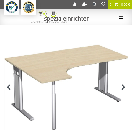
0
0,00 €
☰