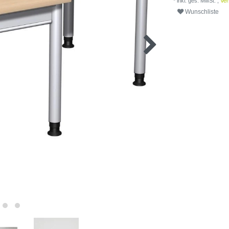
* inkl. ges. MwSt. ,
Ver
Wunschliste