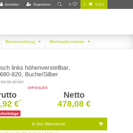
Anmelden
Registrieren
0
0
0,00 €
Büroeinrichtung
Werkstattschränke
sch links höhenverstellbar,
80-820, Buche/Silber
7320-BS.SE3363
UVP 673,20 €
rutto
Netto
*
,92 €
478,08 €
Arbeitstage
In den Warenkorb