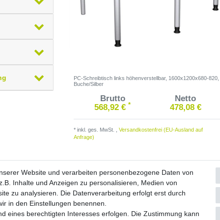
ng
PC-Schreibtisch links höhenverstellbar, 1600x1200x680-820,
Buche/Silber
Brutto
Netto
*
568,92 €
478,08 €
*
inkl. ges. MwSt.
,
Versandkostenfrei (EU-Ausland auf
Anfrage)
unserer Website und verarbeiten personenbezogene Daten von
.B. Inhalte und Anzeigen zu personalisieren, Medien von
ite zu analysieren. Die Datenverarbeitung erfolgt erst durch
Widerrufs­formular
Impressum
Daten­schutz­erklärung
A
 wir in den Einstellungen benennen.
nd eines berechtigten Interesses erfolgen. Die Zustimmung kann