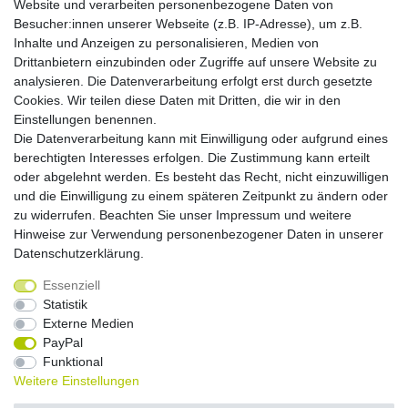
Website und verarbeiten personenbezogene Daten von
Montag - Freitag, 9.00 - 21.00
Besucher:innen unserer Webseite (z.B. IP-Adresse), um z.B.
Inhalte und Anzeigen zu personalisieren, Medien von
Zahlungsmöglichkeiten
Drittanbietern einzubinden oder Zugriffe auf unsere Website zu
analysieren. Die Datenverarbeitung erfolgt erst durch gesetzte
Cookies. Wir teilen diese Daten mit Dritten, die wir in den
Versandkosten
Einstellungen benennen.
Die Datenverarbeitung kann mit Einwilligung oder aufgrund eines
Versandarten
berechtigten Interesses erfolgen. Die Zustimmung kann erteilt
oder abgelehnt werden. Es besteht das Recht, nicht einzuwilligen
und die Einwilligung zu einem späteren Zeitpunkt zu ändern oder
Auslandsversand, Hochgebirgs- oder
Insellieferung
zu widerrufen. Beachten Sie unser
Impressum
und weitere
Hinweise zur Verwendung personenbezogener Daten in unserer
Daten­schutz­erklärung
.
Essenziell
Widerrufs­recht
Widerrufs­formular
Impressum
Statistik
Externe Medien
PayPal
Daten­schutz­erklärung
AGB
Kontakt
Funktional
Weitere Einstellungen
© Copyright 2026 by NETWAVES GmbH | Alle Rechte vorbehalten.