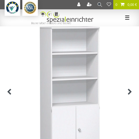
0
0,00 €
☰