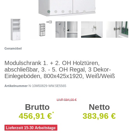
Geramöbel
Modulschrank 1. + 2. OH Holztüren,
abschließbar, 3. - 5. OH Regal, 3 Dekor-
Einlegeböden, 800x425x1920, Weiß/Weiß
Artikelnummer
N-10M50829-WW.SE5565
UVP 594,00 €
Brutto
Netto
*
456,91 €
383,96 €
Lieferzeit 15-30 Arbeitstage