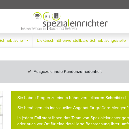
 Schreibtische
Elektrisch höhenverstellbare Schreibtischgestelle
Ausgezeichnete Kundenzufriedenheit
Sie haben Fragen zu einem höhenverstellbaren Schreibtisch 
Sie benötigen ein individuelles Angebot für größere Mengen?
In jedem Fall steht Ihnen das Team von Spezialeinrichter gern
oder auch vor Ort für eine detaillierte Besprechung Ihrer um