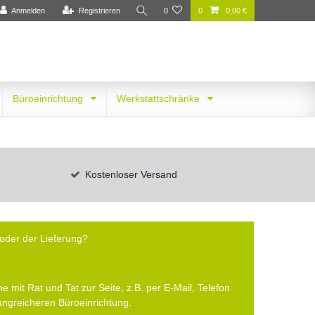
Anmelden
Registrieren
0
0
0,00 €
Büroeinrichtung
Werkstattschränke
Kostenloser Versand
oder der Lieferung?
e mit Rat und Tat zur Seite, z.B. per E-Mail, Telefon
fangreicheren Büroeinrichtung.