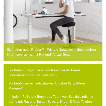
Sie haben noch Fragen? - Wir, die Spezialeinrichter, stehen
Ihnen sehr gerne mit Rat und Tat zur Seite.
Sie haben Fragen zu einem höhenverstellbaren
Schreibtisch oder der Lieferung?
Sie benötigen ein individuelles Angebot für größere
Mengen?
In jedem Fall steht Ihnen das Team von Spezialeinrichter
gerne mit Rat und Tat zur Seite, z.B. per E-Mail, Telefon