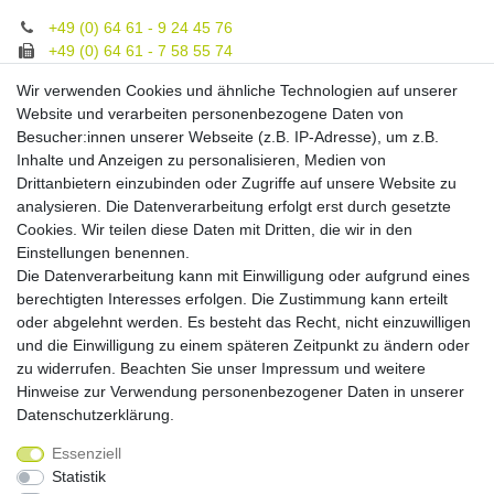
+49 (0) 64 61 - 9 24 45 76
+49 (0) 64 61 - 7 58 55 74
gruppe@spezialeinrichter.de
Wir verwenden Cookies und ähnliche Technologien auf unserer
Unsere Fachberatung:
Website und verarbeiten personenbezogene Daten von
Montag - Freitag, 9.00 - 21.00
Besucher:innen unserer Webseite (z.B. IP-Adresse), um z.B.
Inhalte und Anzeigen zu personalisieren, Medien von
Zahlungsmöglichkeiten
Drittanbietern einzubinden oder Zugriffe auf unsere Website zu
analysieren. Die Datenverarbeitung erfolgt erst durch gesetzte
Cookies. Wir teilen diese Daten mit Dritten, die wir in den
Versandkosten
Einstellungen benennen.
Die Datenverarbeitung kann mit Einwilligung oder aufgrund eines
Versandarten
berechtigten Interesses erfolgen. Die Zustimmung kann erteilt
oder abgelehnt werden. Es besteht das Recht, nicht einzuwilligen
und die Einwilligung zu einem späteren Zeitpunkt zu ändern oder
Auslandsversand, Hochgebirgs- oder
Insellieferung
zu widerrufen. Beachten Sie unser
Impressum
und weitere
Hinweise zur Verwendung personenbezogener Daten in unserer
Daten­schutz­erklärung
.
Essenziell
Widerrufs­recht
Widerrufs­formular
Impressum
Statistik