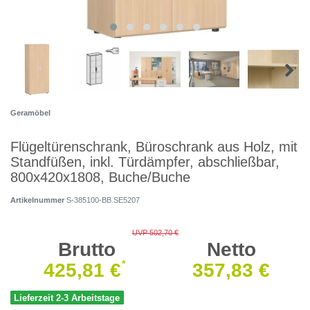
Geramöbel
Flügeltürenschrank, Büroschrank aus Holz, mit
Standfüßen, inkl. Türdämpfer, abschließbar,
800x420x1808, Buche/Buche
Artikelnummer
S-385100-BB.SE5207
UVP 502,70 €
Brutto
Netto
*
425,81 €
357,83 €
Lieferzeit 2-3 Arbeitstage