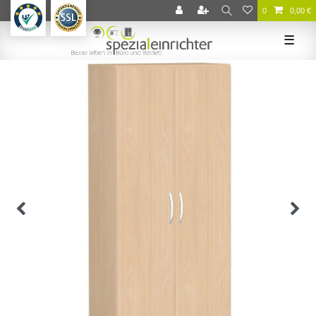
0
0,00 €
☰