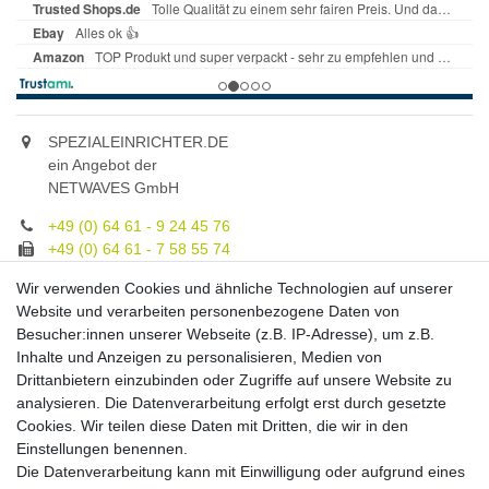
SPEZIALEINRICHTER.DE
ein Angebot der
NETWAVES GmbH
+49 (0) 64 61 - 9 24 45 76
+49 (0) 64 61 - 7 58 55 74
gruppe@spezialeinrichter.de
Wir verwenden Cookies und ähnliche Technologien auf unserer
Unsere Fachberatung:
Website und verarbeiten personenbezogene Daten von
Montag - Freitag, 9.00 - 21.00
Besucher:innen unserer Webseite (z.B. IP-Adresse), um z.B.
Inhalte und Anzeigen zu personalisieren, Medien von
Zahlungsmöglichkeiten
Drittanbietern einzubinden oder Zugriffe auf unsere Website zu
analysieren. Die Datenverarbeitung erfolgt erst durch gesetzte
Cookies. Wir teilen diese Daten mit Dritten, die wir in den
Versandkosten
Einstellungen benennen.
Die Datenverarbeitung kann mit Einwilligung oder aufgrund eines
Versandarten