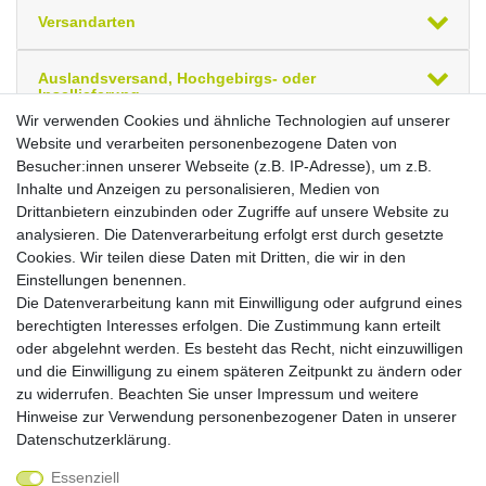
Versandarten
Auslandsversand, Hochgebirgs- oder
Insellieferung
Wir verwenden Cookies und ähnliche Technologien auf unserer
Website und verarbeiten personenbezogene Daten von
Ihre zuletzt angesehenen Artikel
Besucher:innen unserer Webseite (z.B. IP-Adresse), um z.B.
Inhalte und Anzeigen zu personalisieren, Medien von
Flügeltürenschrank, Büroschrank aus Holz, mit
Drittanbietern einzubinden oder Zugriffe auf unsere Website zu
satinierten Glastüren im Holzrahmen, mit
Standfüßen, inkl. Türdämpfer, nicht
analysieren. Die Datenverarbeitung erfolgt erst durch gesetzte
abschließbar, 800x420x2160, Lichtgrau
Cookies. Wir teilen diese Daten mit Dritten, die wir in den
Brutto
Netto
Einstellungen benennen.
*
750,41 €
630,60 €
Die Datenverarbeitung kann mit Einwilligung oder aufgrund eines
berechtigten Interesses erfolgen. Die Zustimmung kann erteilt
oder abgelehnt werden. Es besteht das Recht, nicht einzuwilligen
In den Warenkorb
und die Einwilligung zu einem späteren Zeitpunkt zu ändern oder
*
inkl. ges. MwSt.
,
Versandkostenfrei (EU-Ausland
zu widerrufen. Beachten Sie unser
Impressum
und weitere
auf Anfrage)
Hinweise zur Verwendung personenbezogener Daten in unserer
Daten­schutz­erklärung
.
Essenziell
Widerrufs­recht
Widerrufs­formular
Impressum