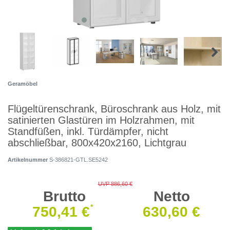
Geramöbel
Flügeltürenschrank, Büroschrank aus Holz, mit
satinierten Glastüren im Holzrahmen, mit
Standfüßen, inkl. Türdämpfer, nicht
abschließbar, 800x420x2160, Lichtgrau
Artikelnummer
S-386821-GTL.SE5242
UVP 886,60 €
Brutto
Netto
*
750,41 €
630,60 €