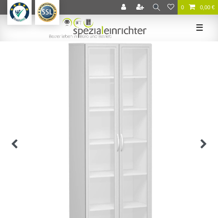
0
0,00 €
☰