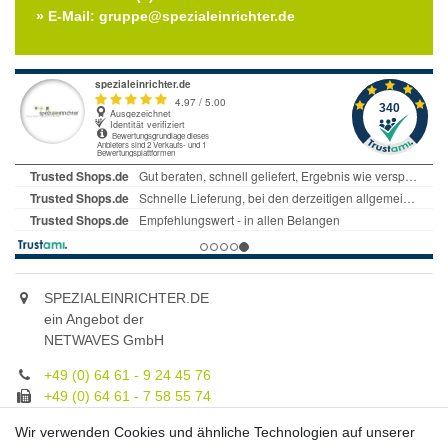
» E-Mail: gruppe@spezialeinrichter.de
SPEZIALEINRICHTER.DE
ein Angebot der
NETWAVES GmbH
+49 (0) 64 61 - 9 24 45 76
+49 (0) 64 61 - 7 58 55 74
gruppe@spezialeinrichter.de
Wir verwenden Cookies und ähnliche Technologien auf unserer
Unsere Fachberatung: