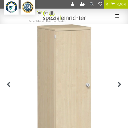
0
0,00 €
☰