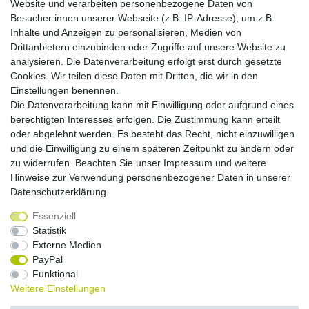
Website und verarbeiten personenbezogene Daten von
Montag - Freitag, 9.00 - 21.00
Besucher:innen unserer Webseite (z.B. IP-Adresse), um z.B.
Inhalte und Anzeigen zu personalisieren, Medien von
Zahlungsmöglichkeiten
Drittanbietern einzubinden oder Zugriffe auf unsere Website zu
analysieren. Die Datenverarbeitung erfolgt erst durch gesetzte
Cookies. Wir teilen diese Daten mit Dritten, die wir in den
Versandkosten
Einstellungen benennen.
Die Datenverarbeitung kann mit Einwilligung oder aufgrund eines
Versandarten
berechtigten Interesses erfolgen. Die Zustimmung kann erteilt
oder abgelehnt werden. Es besteht das Recht, nicht einzuwilligen
und die Einwilligung zu einem späteren Zeitpunkt zu ändern oder
Auslandsversand, Hochgebirgs- oder
Insellieferung
zu widerrufen. Beachten Sie unser
Impressum
und weitere
Hinweise zur Verwendung personenbezogener Daten in unserer
Daten­schutz­erklärung
.
Essenziell
Widerrufs­recht
Widerrufs­formular
Impressum
Statistik
Externe Medien
PayPal
Daten­schutz­erklärung
AGB
Kontakt
Funktional
Weitere Einstellungen
© Copyright 2026 by NETWAVES GmbH | Alle Rechte vorbehalten.