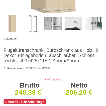
Geramöbel
Flügeltürenschrank, Büroschrank aus Holz, 2
Dekor-Einlegeböden, abschließbar, Schloss
rechts, 400x425x1152, Ahorn/Ahorn
Artikelnummer
N-10DR304-AA.SE5548
UVP 319,00 €
Brutto
Netto
*
245,38 €
206,20 €
Lieferzeit 15-30 Arbeitstage