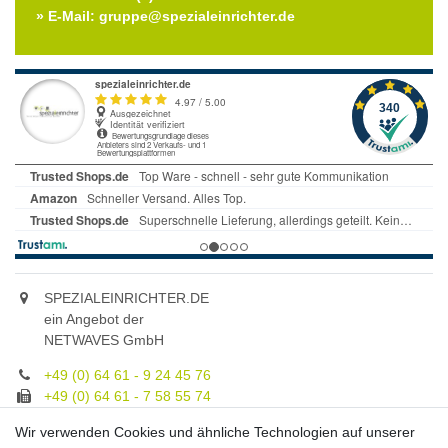
» E-Mail: gruppe@spezialeinrichter.de
SPEZIALEINRICHTER.DE
ein Angebot der
NETWAVES GmbH
+49 (0) 64 61 - 9 24 45 76
+49 (0) 64 61 - 7 58 55 74
gruppe@spezialeinrichter.de
Wir verwenden Cookies und ähnliche Technologien auf unserer
Unsere Fachberatung: