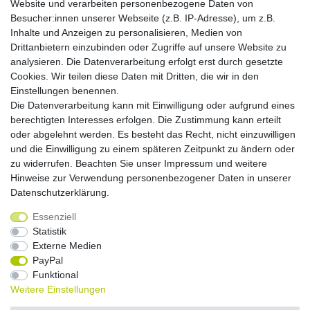
Website und verarbeiten personenbezogene Daten von
Montag - Freitag, 9.00 - 21.00
Besucher:innen unserer Webseite (z.B. IP-Adresse), um z.B.
Inhalte und Anzeigen zu personalisieren, Medien von
Zahlungsmöglichkeiten
Drittanbietern einzubinden oder Zugriffe auf unsere Website zu
analysieren. Die Datenverarbeitung erfolgt erst durch gesetzte
Cookies. Wir teilen diese Daten mit Dritten, die wir in den
Versandkosten
Einstellungen benennen.
Die Datenverarbeitung kann mit Einwilligung oder aufgrund eines
Versandarten
berechtigten Interesses erfolgen. Die Zustimmung kann erteilt
oder abgelehnt werden. Es besteht das Recht, nicht einzuwilligen
und die Einwilligung zu einem späteren Zeitpunkt zu ändern oder
Auslandsversand, Hochgebirgs- oder
Insellieferung
zu widerrufen. Beachten Sie unser
Impressum
und weitere
Hinweise zur Verwendung personenbezogener Daten in unserer
Daten­schutz­erklärung
.
Essenziell
Widerrufs­recht
Widerrufs­formular
Impressum
Statistik
Externe Medien
PayPal
Daten­schutz­erklärung
AGB
Kontakt
Funktional
Weitere Einstellungen
© Copyright 2026 by NETWAVES GmbH | Alle Rechte vorbehalten.