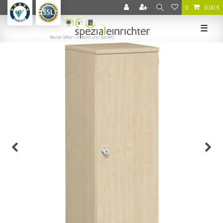
0
0,00 €
☰