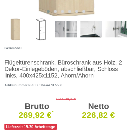
Geramöbel
Flügeltürenschrank, Büroschrank aus Holz, 2
Dekor-Einlegeböden, abschließbar, Schloss
links, 400x425x1152, Ahorn/Ahorn
Artikelnummer
N-10DL304-AA.SE5530
UVP 319,00 €
Brutto
Netto
*
269,92 €
226,82 €
Lieferzeit 15-30 Arbeitstage