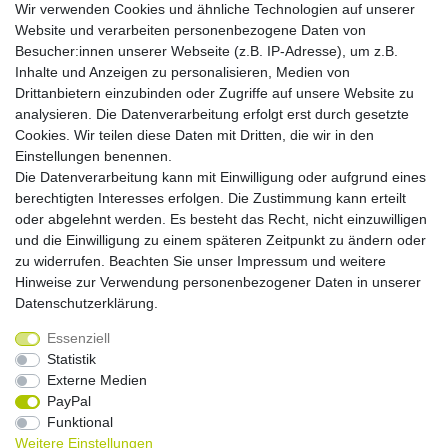
Insellieferung
Wir verwenden Cookies und ähnliche Technologien auf unserer
Website und verarbeiten personenbezogene Daten von
Besucher:innen unserer Webseite (z.B. IP-Adresse), um z.B.
Ihre zuletzt angesehenen Artikel
Inhalte und Anzeigen zu personalisieren, Medien von
Drittanbietern einzubinden oder Zugriffe auf unsere Website zu
Rollcontainer 80cm,1 Schub, 1
analysieren. Die Datenverarbeitung erfolgt erst durch gesetzte
Hängeregister,Schloß,Relinggriff, Grau
Cookies. Wir teilen diese Daten mit Dritten, die wir in den
Brutto
Netto
Einstellungen benennen.
*
364,95 €
306,68 €
Die Datenverarbeitung kann mit Einwilligung oder aufgrund eines
berechtigten Interesses erfolgen. Die Zustimmung kann erteilt
oder abgelehnt werden. Es besteht das Recht, nicht einzuwilligen
In den Warenkorb
und die Einwilligung zu einem späteren Zeitpunkt zu ändern oder
*
inkl. ges. MwSt.
,
Versandkostenfrei (EU-Ausland
zu widerrufen. Beachten Sie unser
Impressum
und weitere
auf Anfrage)
Hinweise zur Verwendung personenbezogener Daten in unserer
Daten­schutz­erklärung
.
Essenziell
Widerrufs­recht
Widerrufs­formular
Impressum
Statistik
Externe Medien
PayPal
Daten­schutz­erklärung
AGB
Kontakt
Funktional
Weitere Einstellungen