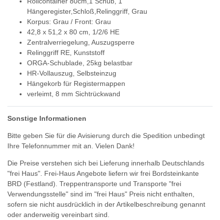
Rollcontainer 80cm,1 Schub, 1
Hängeregister,Schloß,Relinggriff, Grau
Korpus: Grau / Front: Grau
42,8 x 51,2 x 80 cm, 1/2/6 HE
Zentralverriegelung, Auszugsperre
Relinggriff RE, Kunststoff
ORGA-Schublade, 25kg belastbar
HR-Vollauszug, Selbsteinzug
Hängekorb für Registermappen
verleimt, 8 mm Sichtrückwand
Sonstige Informationen
Bitte geben Sie für die Avisierung durch die Spedition unbedingt
Ihre Telefonnummer mit an. Vielen Dank!
Die Preise verstehen sich bei Lieferung innerhalb Deutschlands
"frei Haus". Frei-Haus Angebote liefern wir frei Bordsteinkante
BRD (Festland). Treppentransporte und Transporte "frei
Verwendungsstelle" sind im "frei Haus" Preis nicht enthalten,
sofern sie nicht ausdrücklich in der Artikelbeschreibung genannt
oder anderweitig vereinbart sind.