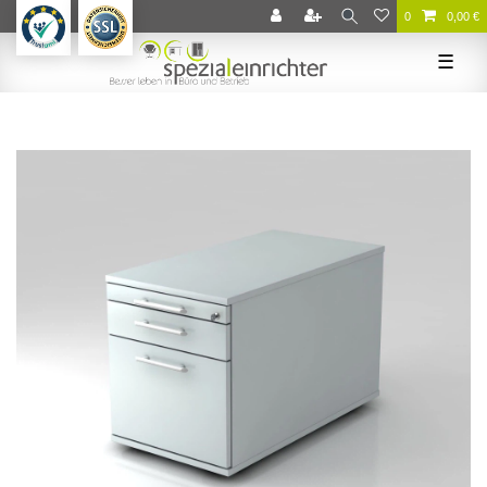
0
0,00 €
☰