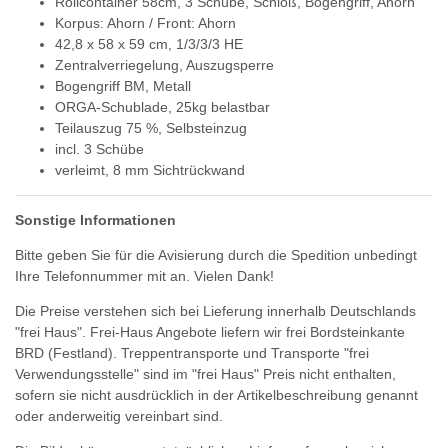
Rollcontainer 58cm, 3 Schübe, Schloß, Bogengriff, Ahorn
Korpus: Ahorn / Front: Ahorn
42,8 x 58 x 59 cm, 1/3/3/3 HE
Zentralverriegelung, Auszugsperre
Bogengriff BM, Metall
ORGA-Schublade, 25kg belastbar
Teilauszug 75 %, Selbsteinzug
incl. 3 Schübe
verleimt, 8 mm Sichtrückwand
Sonstige Informationen
Bitte geben Sie für die Avisierung durch die Spedition unbedingt
Ihre Telefonnummer mit an. Vielen Dank!
Die Preise verstehen sich bei Lieferung innerhalb Deutschlands
"frei Haus". Frei-Haus Angebote liefern wir frei Bordsteinkante
BRD (Festland). Treppentransporte und Transporte "frei
Verwendungsstelle" sind im "frei Haus" Preis nicht enthalten,
sofern sie nicht ausdrücklich in der Artikelbeschreibung genannt
oder anderweitig vereinbart sind.