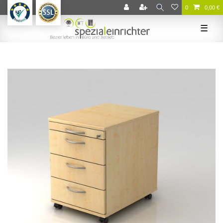
0
0,00 €
☰