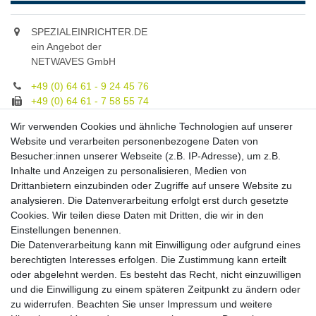
SPEZIALEINRICHTER.DE
ein Angebot der
NETWAVES GmbH
+49 (0) 64 61 - 9 24 45 76
+49 (0) 64 61 - 7 58 55 74
gruppe@spezialeinrichter.de
Wir verwenden Cookies und ähnliche Technologien auf unserer
Unsere Fachberatung:
Website und verarbeiten personenbezogene Daten von
Montag - Freitag, 9.00 - 21.00
Besucher:innen unserer Webseite (z.B. IP-Adresse), um z.B.
Inhalte und Anzeigen zu personalisieren, Medien von
Zahlungsmöglichkeiten
Drittanbietern einzubinden oder Zugriffe auf unsere Website zu
analysieren. Die Datenverarbeitung erfolgt erst durch gesetzte
Cookies. Wir teilen diese Daten mit Dritten, die wir in den
Versandkosten
Einstellungen benennen.
Die Datenverarbeitung kann mit Einwilligung oder aufgrund eines
Versandarten
berechtigten Interesses erfolgen. Die Zustimmung kann erteilt
oder abgelehnt werden. Es besteht das Recht, nicht einzuwilligen
und die Einwilligung zu einem späteren Zeitpunkt zu ändern oder
Auslandsversand, Hochgebirgs- oder
Insellieferung
zu widerrufen. Beachten Sie unser
Impressum
und weitere