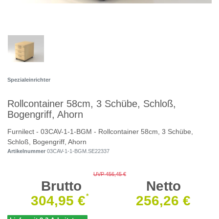
Spezialeinrichter
Rollcontainer 58cm, 3 Schübe, Schloß,
Bogengriff, Ahorn
Furnilect - 03CAV-1-1-BGM - Rollcontainer 58cm, 3 Schübe,
Schloß, Bogengriff, Ahorn
Artikelnummer
03CAV-1-1-BGM.SE22337
UVP 456,45 €
Brutto
Netto
*
304,95 €
256,26 €