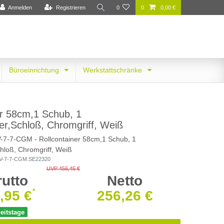
Anmelden
Registrieren
0
0
0,00 €
Büroeinrichtung
Werkstattschränke
er 58cm,1 Schub, 1
er,Schloß, Chromgriff, Weiß
V-7-7-CGM - Rollcontainer 58cm,1 Schub, 1
hloß, Chromgriff, Weiß
V-7-7-CGM.SE22320
UVP 456,45 €
rutto
Netto
*
,95 €
256,26 €
beitstage