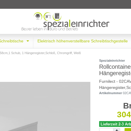
 Schreibtische
Elektrisch höhenverstellbare Schreibtischgestelle
 58cm,1 Schub, 1 Hängeregister,Schloß, Chromgriff, Weiß
Spezialeinrichter
Rollcontain
Hängeregist
Furnilect - 02CA
Hängeregister,Sc
Artikelnummer
02CA
B
304
Lieferzeit 2-3 Ar