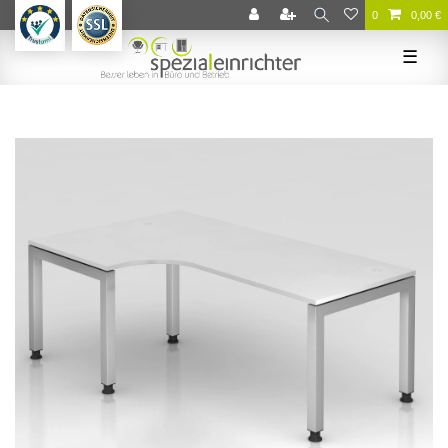
0
0,00 €
☰