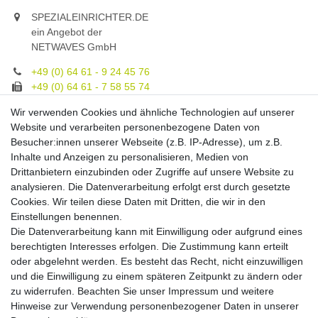
SPEZIALEINRICHTER.DE
ein Angebot der
NETWAVES GmbH
+49 (0) 64 61 - 9 24 45 76
+49 (0) 64 61 - 7 58 55 74
gruppe@spezialeinrichter.de
Wir verwenden Cookies und ähnliche Technologien auf unserer
Unsere Fachberatung:
Website und verarbeiten personenbezogene Daten von
Montag - Freitag, 9.00 - 21.00
Besucher:innen unserer Webseite (z.B. IP-Adresse), um z.B.
Inhalte und Anzeigen zu personalisieren, Medien von
Zahlungsmöglichkeiten
Drittanbietern einzubinden oder Zugriffe auf unsere Website zu
analysieren. Die Datenverarbeitung erfolgt erst durch gesetzte
Cookies. Wir teilen diese Daten mit Dritten, die wir in den
Versandkosten
Einstellungen benennen.
Die Datenverarbeitung kann mit Einwilligung oder aufgrund eines
Versandarten
berechtigten Interesses erfolgen. Die Zustimmung kann erteilt
oder abgelehnt werden. Es besteht das Recht, nicht einzuwilligen
und die Einwilligung zu einem späteren Zeitpunkt zu ändern oder
Auslandsversand, Hochgebirgs- oder
Insellieferung
zu widerrufen. Beachten Sie unser
Impressum
und weitere
Hinweise zur Verwendung personenbezogener Daten in unserer