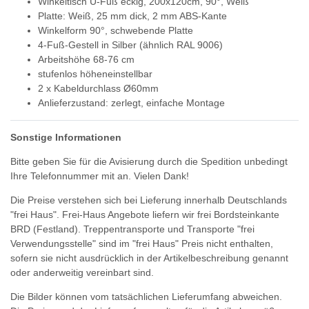
Winkeltisch U-Fuß eckig, 200x120cm, 90°, Weiß
Platte: Weiß, 25 mm dick, 2 mm ABS-Kante
Winkelform 90°, schwebende Platte
4-Fuß-Gestell in Silber (ähnlich RAL 9006)
Arbeitshöhe 68-76 cm
stufenlos höheneinstellbar
2 x Kabeldurchlass Ø60mm
Anlieferzustand: zerlegt, einfache Montage
Sonstige Informationen
Bitte geben Sie für die Avisierung durch die Spedition unbedingt
Ihre Telefonnummer mit an. Vielen Dank!
Die Preise verstehen sich bei Lieferung innerhalb Deutschlands
"frei Haus". Frei-Haus Angebote liefern wir frei Bordsteinkante
BRD (Festland). Treppentransporte und Transporte "frei
Verwendungsstelle" sind im "frei Haus" Preis nicht enthalten,
sofern sie nicht ausdrücklich in der Artikelbeschreibung genannt
oder anderweitig vereinbart sind.
Die Bilder können vom tatsächlichen Lieferumfang abweichen.