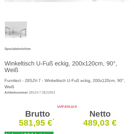
Spezialeinrichter
Winkeltisch U-Fuß eckig, 200x120cm, 90°,
Weiß
Furnilect - 28SJV-7 - Winkeltisch U-Fuß eckig, 200x120cm, 90°,
Weiß
Artikelnummer
28SJV-7.SE22953
UVP 870,11 €
Brutto
Netto
*
581,95 €
489,03 €