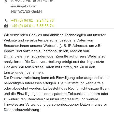
SPEZIALEINRICHTER.DE
ein Angebot der
NETWAVES GmbH
+49 (0) 64 61 - 9 24 45 76
+49 (0) 64 61 - 7 58 55 74
gruppe@spezialeinrichter.de
Wir verwenden Cookies und ähnliche Technologien auf unserer
Unsere Fachberatung:
Website und verarbeiten personenbezogene Daten von
Montag - Freitag, 9.00 - 21.00
Besucher:innen unserer Webseite (z.B. IP-Adresse), um z.B.
Inhalte und Anzeigen zu personalisieren, Medien von
Zahlungsmöglichkeiten
Drittanbietern einzubinden oder Zugriffe auf unsere Website zu
analysieren. Die Datenverarbeitung erfolgt erst durch gesetzte
Cookies. Wir teilen diese Daten mit Dritten, die wir in den
Versandkosten
Einstellungen benennen.
Die Datenverarbeitung kann mit Einwilligung oder aufgrund eines
Versandarten
berechtigten Interesses erfolgen. Die Zustimmung kann erteilt
oder abgelehnt werden. Es besteht das Recht, nicht einzuwilligen
und die Einwilligung zu einem späteren Zeitpunkt zu ändern oder
Auslandsversand, Hochgebirgs- oder
Insellieferung
zu widerrufen. Beachten Sie unser
Impressum
und weitere
Hinweise zur Verwendung personenbezogener Daten in unserer
Daten­schutz­erklärung
.