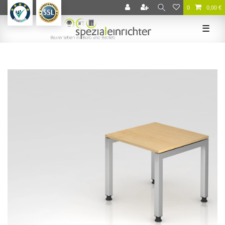
0
0,00 €
☰