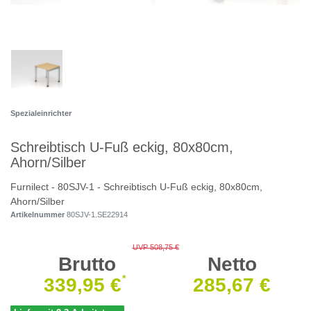
Spezialeinrichter
Schreibtisch U-Fuß eckig, 80x80cm,
Ahorn/Silber
Furnilect - 80SJV-1 - Schreibtisch U-Fuß eckig, 80x80cm,
Ahorn/Silber
Artikelnummer
80SJV-1.SE22914
UVP 508,75 €
Brutto
Netto
*
339,95 €
285,67 €