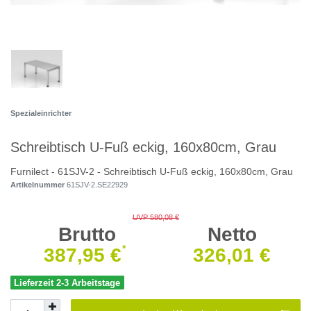
Spezialeinrichter
Schreibtisch U-Fuß eckig, 160x80cm, Grau
Furnilect - 61SJV-2 - Schreibtisch U-Fuß eckig, 160x80cm, Grau
Artikelnummer
61SJV-2.SE22929
UVP 580,08 €
Brutto
Netto
*
387,95 €
326,01 €
Lieferzeit 2-3 Arbeitstage