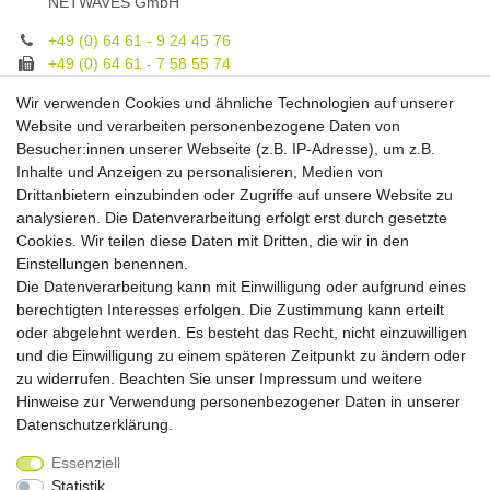
NETWAVES GmbH
+49 (0) 64 61 - 9 24 45 76
+49 (0) 64 61 - 7 58 55 74
gruppe@spezialeinrichter.de
Wir verwenden Cookies und ähnliche Technologien auf unserer
Unsere Fachberatung:
Website und verarbeiten personenbezogene Daten von
Montag - Freitag, 9.00 - 21.00
Besucher:innen unserer Webseite (z.B. IP-Adresse), um z.B.
Inhalte und Anzeigen zu personalisieren, Medien von
Zahlungsmöglichkeiten
Drittanbietern einzubinden oder Zugriffe auf unsere Website zu
analysieren. Die Datenverarbeitung erfolgt erst durch gesetzte
Cookies. Wir teilen diese Daten mit Dritten, die wir in den
Versandkosten
Einstellungen benennen.
Die Datenverarbeitung kann mit Einwilligung oder aufgrund eines
Versandarten
berechtigten Interesses erfolgen. Die Zustimmung kann erteilt
oder abgelehnt werden. Es besteht das Recht, nicht einzuwilligen
und die Einwilligung zu einem späteren Zeitpunkt zu ändern oder
Auslandsversand, Hochgebirgs- oder
Insellieferung
zu widerrufen. Beachten Sie unser
Impressum
und weitere
Hinweise zur Verwendung personenbezogener Daten in unserer
Daten­schutz­erklärung
.
Essenziell
Widerrufs­recht
Widerrufs­formular
Impressum
Statistik