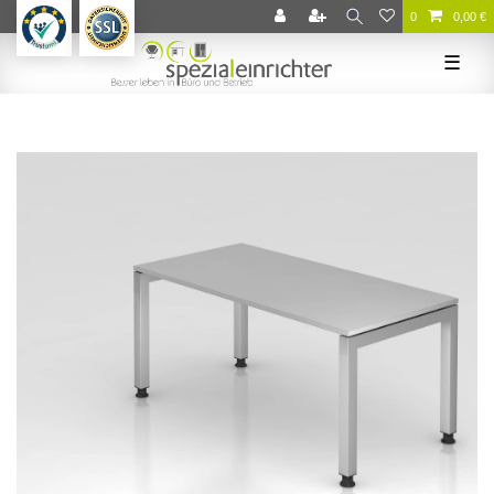
0
0,00 €
☰