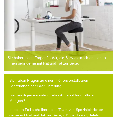
Sie haben noch Fragen? - Wir, die Spezialeinrichter, stehen
Ihnen sehr gerne mit Rat und Tat zur Seite.
Sie haben Fragen zu einem höhenverstellbaren
Schreibtisch oder der Lieferung?
Sie benötigen ein individuelles Angebot für größere
Mengen?
In jedem Fall steht Ihnen das Team von Spezialeinrichter
gerne mit Rat und Tat zur Seite, z.B. per E-Mail, Telefon