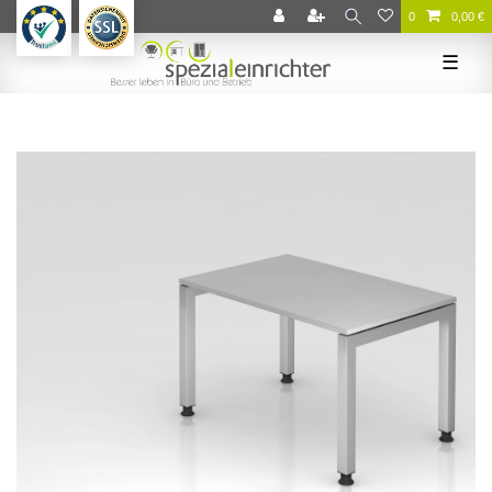
0
0,00 €
☰