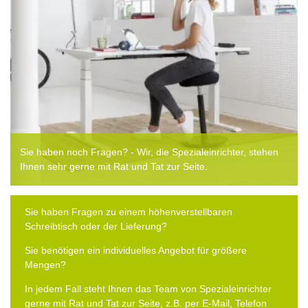
Sie haben noch Fragen? - Wir, die Spezialeinrichter, stehen
Ihnen sehr gerne mit Rat und Tat zur Seite.
Sie haben Fragen zu einem höhenverstellbaren
Schreibtisch oder der Lieferung?
Sie benötigen ein individuelles Angebot für größere
Mengen?
In jedem Fall steht Ihnen das Team von Spezialeinrichter
gerne mit Rat und Tat zur Seite, z.B. per E-Mail, Telefon