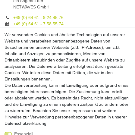
ein Angebot der
NETWAVES GmbH
+49 (0) 64 61 - 9 24 45 76
+49 (0) 64 61 - 7 58 55 74
gruppe@spezialeinrichter.de
Wir verwenden Cookies und ähnliche Technologien auf unserer
Unsere Fachberatung:
Website und verarbeiten personenbezogene Daten von
Montag - Freitag, 9.00 - 21.00
Besucher:innen unserer Webseite (z.B. IP-Adresse), um z.B.
Inhalte und Anzeigen zu personalisieren, Medien von
Zahlungsmöglichkeiten
Drittanbietern einzubinden oder Zugriffe auf unsere Website zu
analysieren. Die Datenverarbeitung erfolgt erst durch gesetzte
Cookies. Wir teilen diese Daten mit Dritten, die wir in den
Versandkosten
Einstellungen benennen.
Die Datenverarbeitung kann mit Einwilligung oder aufgrund eines
Versandarten
berechtigten Interesses erfolgen. Die Zustimmung kann erteilt
oder abgelehnt werden. Es besteht das Recht, nicht einzuwilligen
und die Einwilligung zu einem späteren Zeitpunkt zu ändern oder
Auslandsversand, Hochgebirgs- oder
Insellieferung
zu widerrufen. Beachten Sie unser
Impressum
und weitere
Hinweise zur Verwendung personenbezogener Daten in unserer
Daten­schutz­erklärung
.
Essenziell