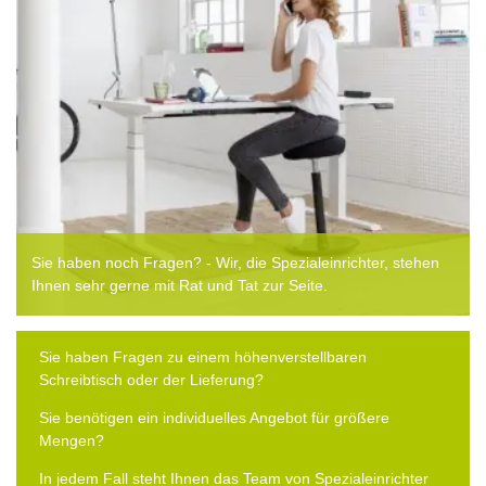
Sie haben noch Fragen? - Wir, die Spezialeinrichter, stehen
Ihnen sehr gerne mit Rat und Tat zur Seite.
Sie haben Fragen zu einem höhenverstellbaren
Schreibtisch oder der Lieferung?
Sie benötigen ein individuelles Angebot für größere
Mengen?
In jedem Fall steht Ihnen das Team von Spezialeinrichter