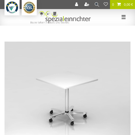
0
0,00 €
☰