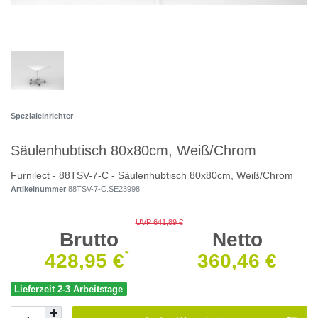
Spezialeinrichter
Säulenhubtisch 80x80cm, Weiß/Chrom
Furnilect - 88TSV-7-C - Säulenhubtisch 80x80cm, Weiß/Chrom
Artikelnummer
88TSV-7-C.SE23998
UVP 641,89 €
Brutto
Netto
*
428,95 €
360,46 €
Lieferzeit 2-3 Arbeitstage