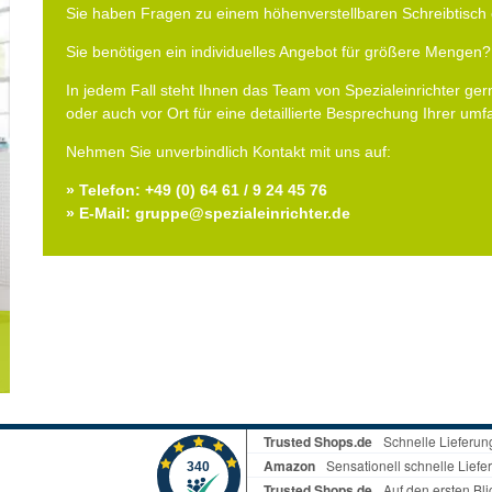
Sie haben Fragen zu einem höhenverstellbaren Schreibtisch 
Sie benötigen ein individuelles Angebot für größere Mengen?
In jedem Fall steht Ihnen das Team von Spezialeinrichter gern
oder auch vor Ort für eine detaillierte Besprechung Ihrer um
Nehmen Sie unverbindlich Kontakt mit uns auf:
» Telefon: +49 (0) 64 61 / 9 24 45 76
» E-Mail: gruppe@spezialeinrichter.de