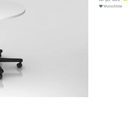
* inkl. ges. MwSt. ,
Ver
Wunschliste