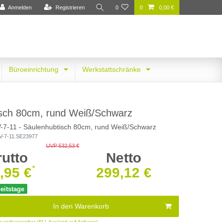
Anmelden
Registrieren
0
0
0,00 €
Büroeinrichtung
Werkstattschränke
sch 80cm, rund Weiß/Schwarz
V-7-11 - Säulenhubtisch 80cm, rund Weiß/Schwarz
V-7-11.SE23977
UVP 532,53 €
rutto
Netto
*
,95 €
299,12 €
beitstage
In den Warenkorb