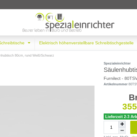
 Schreibtische
Elektrisch höhenverstellbare Schreibtischgestelle
nhubtisch 80cm, rund Weiß/Schwarz
Spezialeinrichter
Säulenhubti
Furnilect - 80TS
Artikelnummer
80TS
B
355
Lieferzeit 2-3 Ar